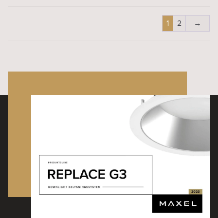
1
2
→