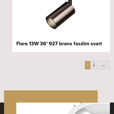
Flare 13W 36° 927 brons fasdim svart
1
2
→