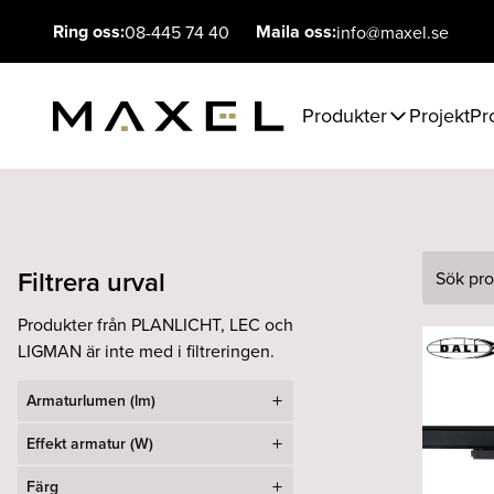
Ring oss:
Maila oss:
08-445 74 40
info@maxel.se
Produkter
Projekt
Pr
Filtrera urval
Sök
Produkter från PLANLICHT, LEC och
LIGMAN är inte med i filtreringen.
Armaturlumen (lm)
Effekt armatur (W)
Färg