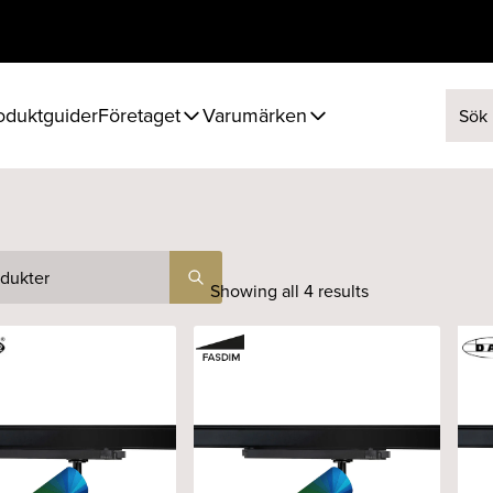
oduktguider
Företaget
Varumärken
Sök ef
Showing all 4 results