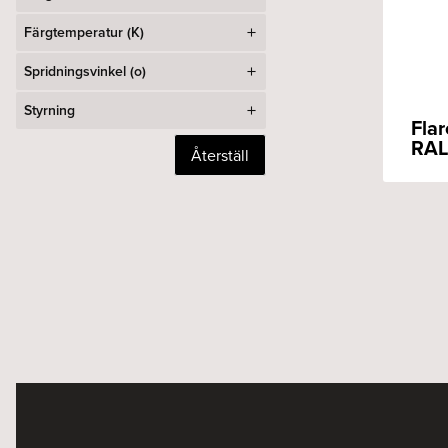
Färgtemperatur (K)
Spridningsvinkel (o)
Styrning
Fla
RAL
Återställ