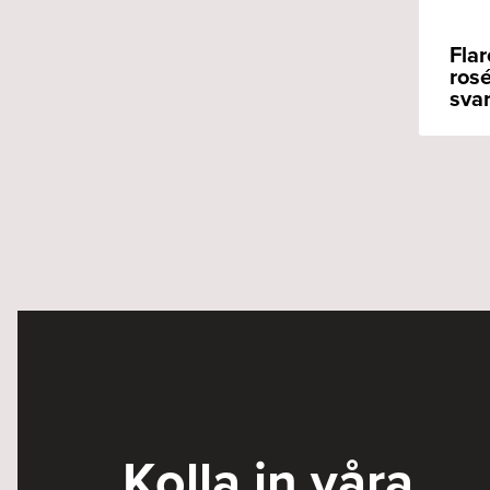
Fla
ros
svar
Kolla in våra