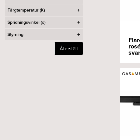
Färgtemperatur (K)
Spridningsvinkel (o)
Styrning
Fla
ros
Återställ
svar