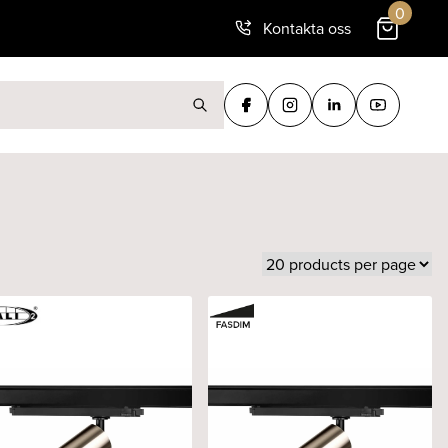
0
Kontakta oss
ter: