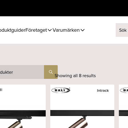
oduktguider
Företaget
Varumärken
Sök ef
Showing all 8 results