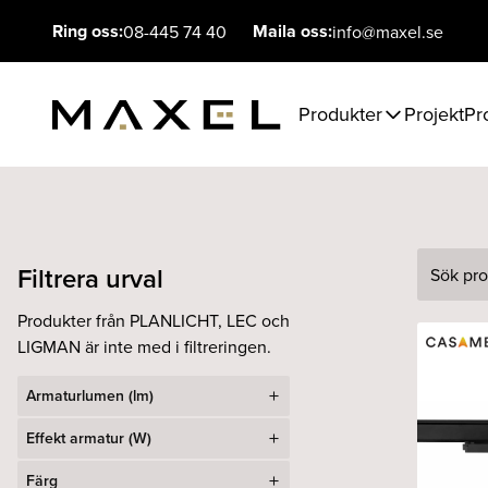
Ring oss:
Maila oss:
08-445 74 40
info@maxel.se
Produkter
Projekt
Pr
Filtrera urval
Sök
Produkter från PLANLICHT, LEC och
LIGMAN är inte med i filtreringen.
Armaturlumen (lm)
Effekt armatur (W)
Färg