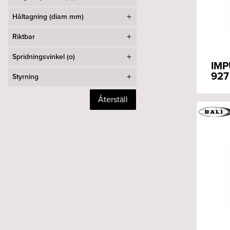
Håltagning (diam mm)
Riktbar
Spridningsvinkel (o)
IMP
927
Styrning
Återställ