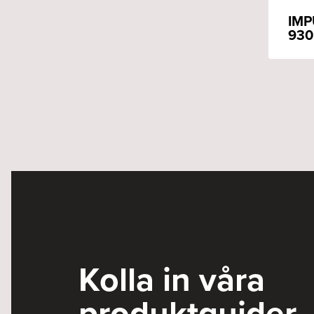
IMP
930
Kolla in våra
produktguider