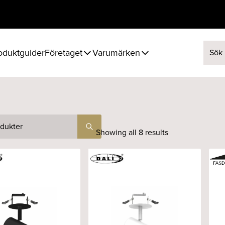
oduktguider
Företaget
Varumärken
Sök ef
Showing all 8 results