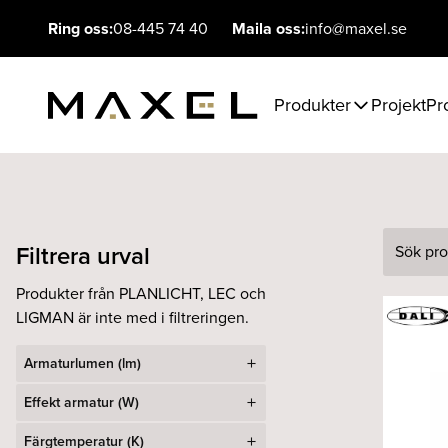
Ring oss:
08-445 74 40
Maila oss:
info@maxel.se
Produkter
Projekt
Pr
Filtrera urval
Sök
Produkter från PLANLICHT, LEC och
LIGMAN är inte med i filtreringen.
Armaturlumen (lm)
Effekt armatur (W)
Färgtemperatur (K)