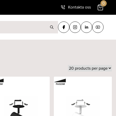
0
Kontakta oss
ter: