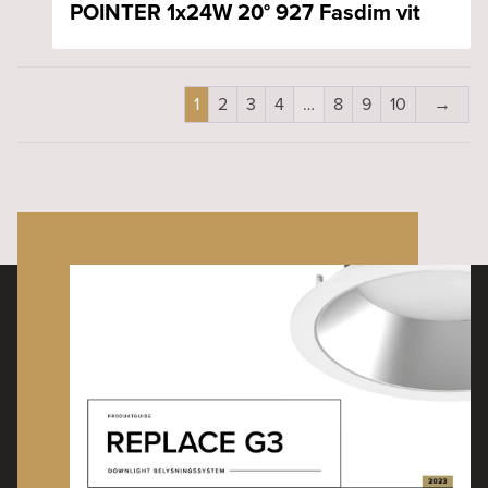
POINTER 1x24W 20° 927 Fasdim vit
1
2
3
4
…
8
9
10
→