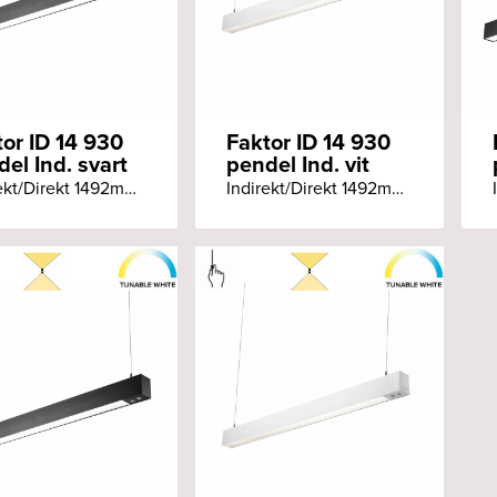
tor ID 14 930
Faktor ID 14 930
el Ind. svart
pendel Ind. vit
Indirekt/Direkt 1492mm Ra90+ 3000K Pendlat Individuell styrning svart armatur
Indirekt/Direkt 1492mm Ra90+ 3000K Pendlat Individuell styrning vit armatur