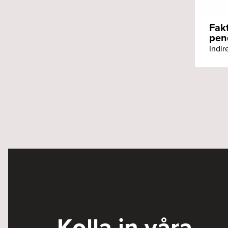
Fak
pend
Kolla in våra