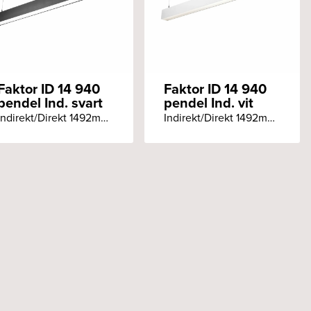
Faktor ID 14 940
Faktor ID 14 940
pendel Ind. svart
pendel Ind. vit
Indirekt/Direkt 1492mm Ra90+ 4000K Pendlat Individuell styrning svart armatur
Indirekt/Direkt 1492mm Ra90+ 4000K Pendlat Individuell styrning vit armatur