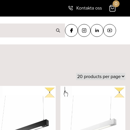
0
Kontakta oss
ter: