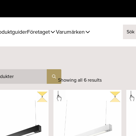
oduktguider
Företaget
Varumärken
Sök ef
Showing all 6 results