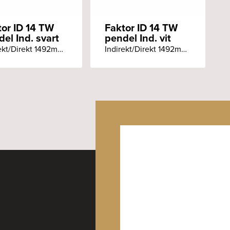
tor ID 14 TW
Faktor ID 14 TW
el Ind. svart
pendel Ind. vit
Indirekt/Direkt 1492mm Ra90+ 2700-6500K Pendlat Individuell styrning svart armatur
Indirekt/Direkt 1492mm Ra90+ 2700-6500K Pendlat Individuell styrning vit armatur