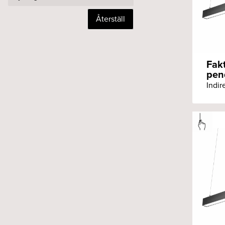
Återställ
Fak
pend