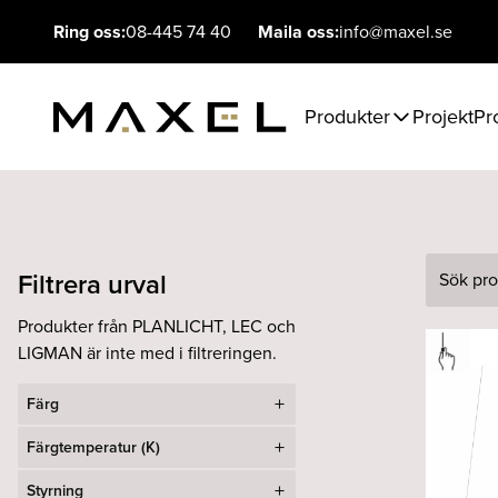
Ring oss:
08-445 74 40
Maila oss:
info@maxel.se
Produkter
Projekt
Pr
Filtrera urval
Sök
Produkter från PLANLICHT, LEC och
LIGMAN är inte med i filtreringen.
Färg
Färgtemperatur (K)
Styrning