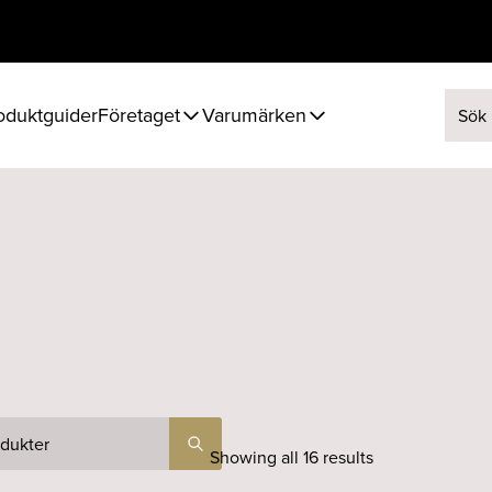
oduktguider
Företaget
Varumärken
Sök ef
Showing all 16 results