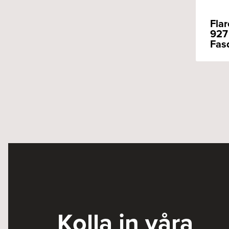
Flar
927 
Fas
Kolla in våra