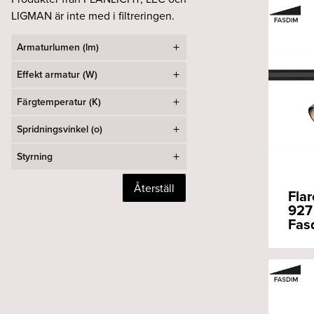
LIGMAN är inte med i filtreringen.
Armaturlumen (lm)
Effekt armatur (W)
Färgtemperatur (K)
Spridningsvinkel (o)
Styrning
Återställ
Flar
927 
Fas