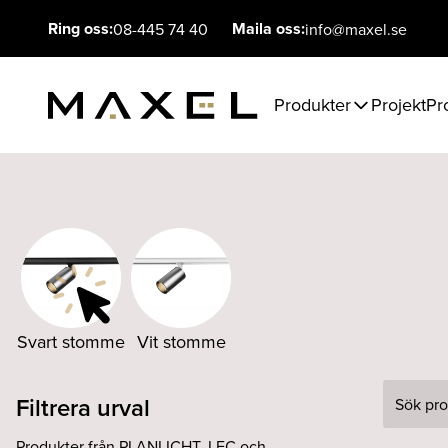
Ring oss:
Maila oss:
08-445 74 40
info@maxel.se
Produkter
Projekt
Pr
Svart stomme
Vit stomme
Filtrera urval
Sök
Produkter från PLANLICHT, LEC och