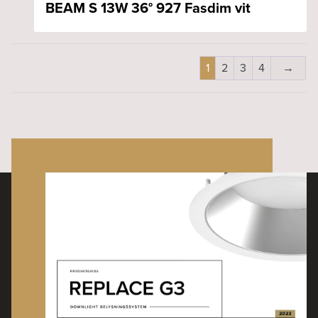
BEAM S 13W 36° 927 Fasdim vit
1
2
3
4
→