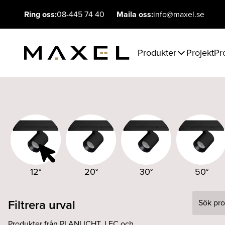
Ring oss:
08-445 74 40
Maila oss:
info@maxel.se
Produkter
Projekt
Pr
12°
20°
30°
50°
Filtrera urval
Sök
Produkter från PLANLICHT, LEC och