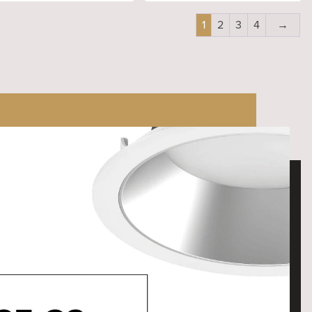
1
2
3
4
→