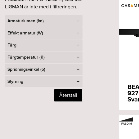
LIGMAN är inte med i filtreringen.
Armaturlumen (lm)
Effekt armatur (W)
Färg
Färgtemperatur (K)
Spridningsvinkel (o)
Styrning
BEA
927
Återställ
Sva