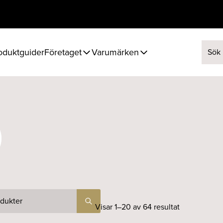
oduktguider
Företaget
Varumärken
Sök ef
Visar 1–20 av 64 resultat