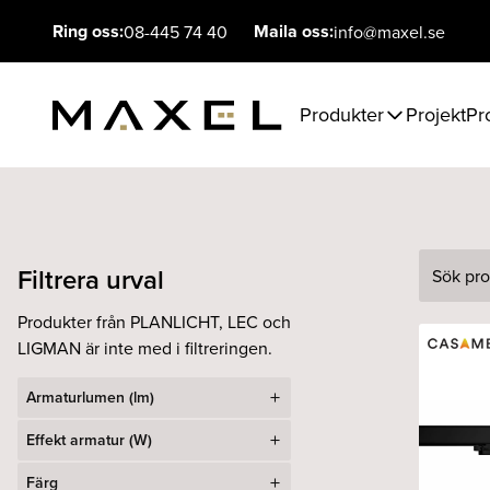
Ring oss:
Maila oss:
08-445 74 40
info@maxel.se
Produkter
Projekt
Pr
Filtrera urval
Sök
Produkter från PLANLICHT, LEC och
LIGMAN är inte med i filtreringen.
Armaturlumen (lm)
Effekt armatur (W)
Färg