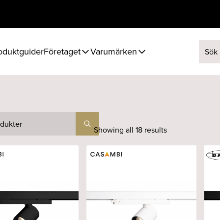
oduktguider
Företaget
Varumärken
Sök ef
Showing all 18 results