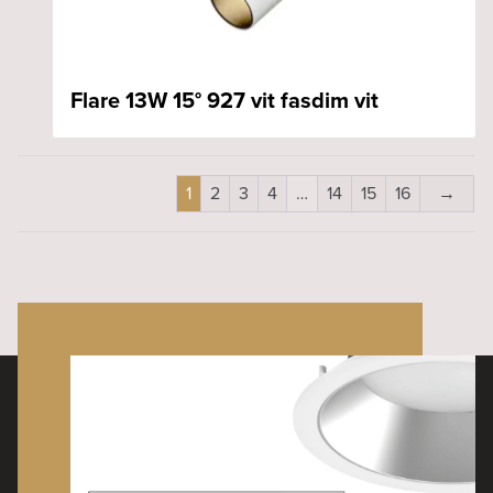
Flare 13W 15° 927 vit fasdim vit
1
2
3
4
…
14
15
16
→