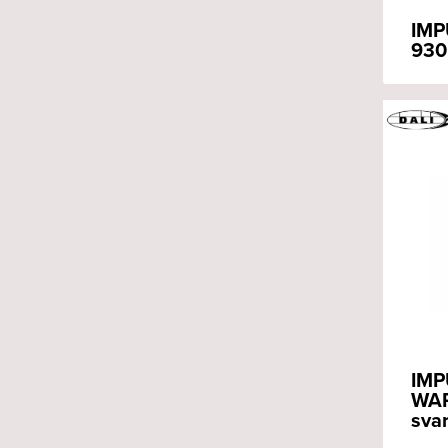
IMP
930
IMP
WAR
svar