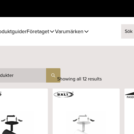
oduktguider
Företaget
Varumärken
Sök ef
Showing all 12 results