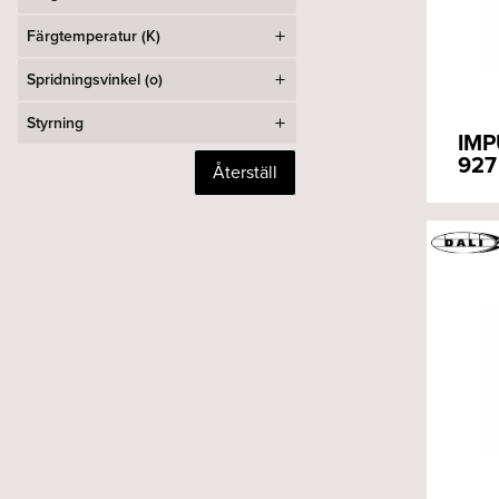
Färgtemperatur (K)
Spridningsvinkel (o)
Styrning
IMP
927
Återställ