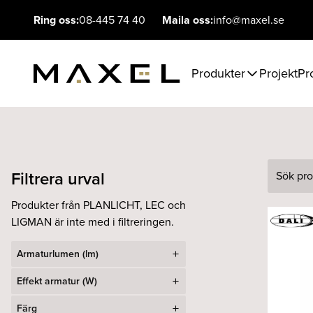
Ring oss:
08-445 74 40
Maila oss:
info@maxel.se
Produkter
Projekt
Pr
Filtrera urval
Sök
Produkter från PLANLICHT, LEC och
LIGMAN är inte med i filtreringen.
Armaturlumen (lm)
Effekt armatur (W)
Färg