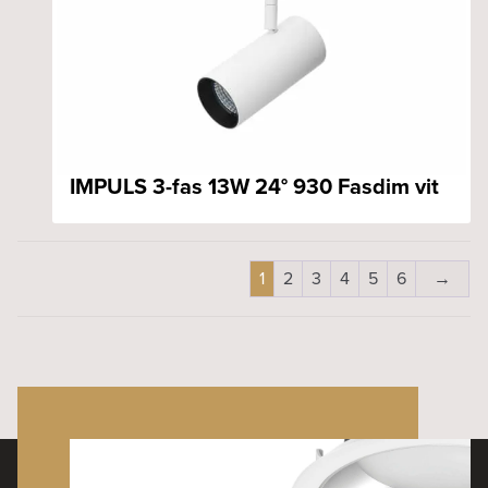
IMPULS 3-fas 13W 24° 930 Fasdim vit
1
2
3
4
5
6
→