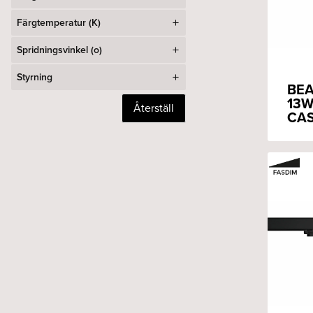
Färgtemperatur (K)
Spridningsvinkel (o)
Styrning
BEA
13W
Återställ
CAS