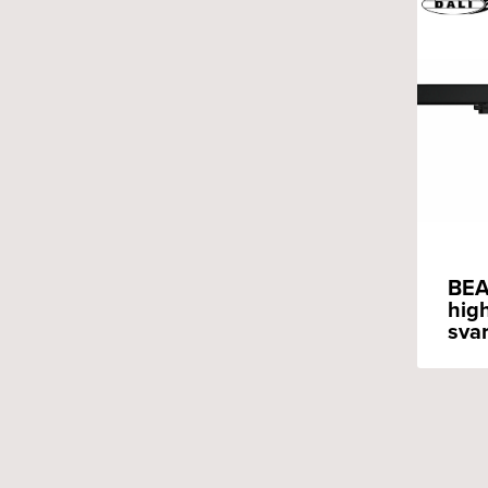
BEA
hig
svar