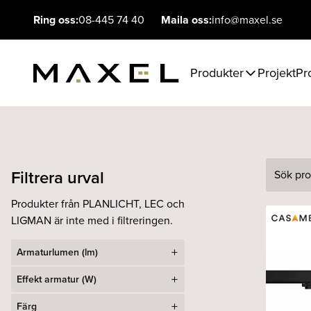
Ring oss:
08-445 74 40
Maila oss:
info@maxel.se
Produkter
Projekt
Pr
Filtrera urval
Sök
Produkter från PLANLICHT, LEC och
LIGMAN är inte med i filtreringen.
Armaturlumen (lm)
Effekt armatur (W)
Färg