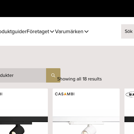
oduktguider
Företaget
Varumärken
Sök ef
Showing all 18 results