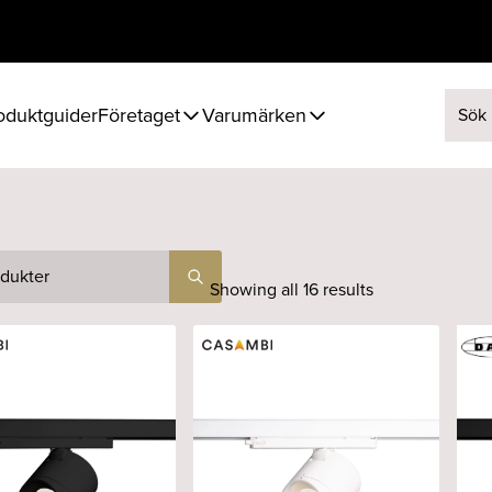
oduktguider
Företaget
Varumärken
Sök ef
Showing all 16 results