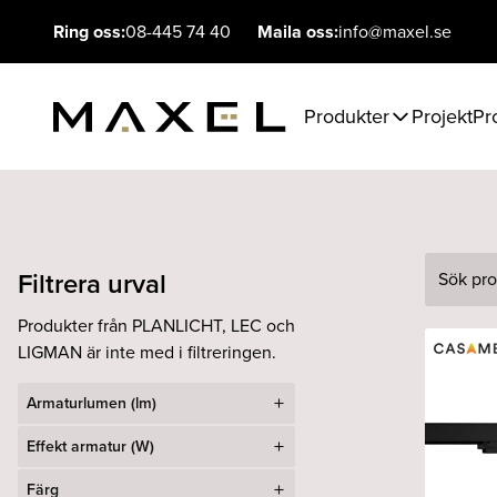
Ring oss:
08-445 74 40
Maila oss:
info@maxel.se
Produkter
Projekt
Pr
Filtrera urval
Sök
Produkter från PLANLICHT, LEC och
LIGMAN är inte med i filtreringen.
Armaturlumen (lm)
Effekt armatur (W)
Färg