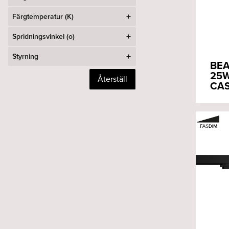
Färgtemperatur (K)
Spridningsvinkel (o)
Styrning
BEA
25W
Återställ
CAS