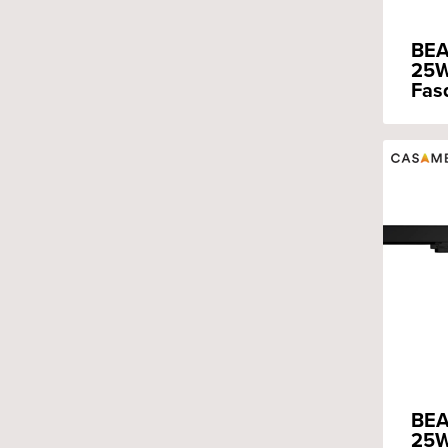
BEA
25W
Fas
BEA
25W