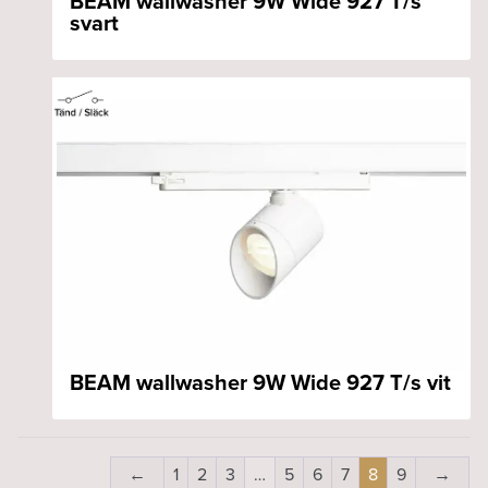
BEAM wallwasher 9W Wide 927 T/s
svart
BEAM wallwasher 9W Wide 927 T/s vit
←
1
2
3
…
5
6
7
8
9
→