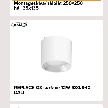
Montageskiva/hålplåt 250×250
hål135x135
REPLACE G3 surface 12W 930/940
DALI