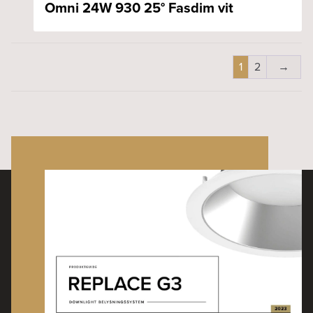
Omni 24W 930 25° Fasdim vit
1
2
→