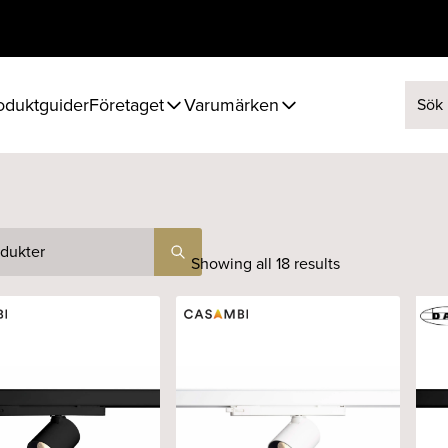
oduktguider
Företaget
Varumärken
Sök ef
Showing all 18 results