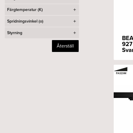
Färgtemperatur (K)
Spridningsvinkel (o)
Styrning
BEA
927
Återställ
Sva