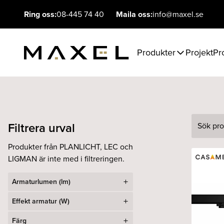
Ring oss:
08-445 74 40
Maila oss:
info@maxel.se
Produkter
Projekt
Pr
Filtrera urval
Sök
Produkter från PLANLICHT, LEC och
LIGMAN är inte med i filtreringen.
Armaturlumen (lm)
Effekt armatur (W)
Färg