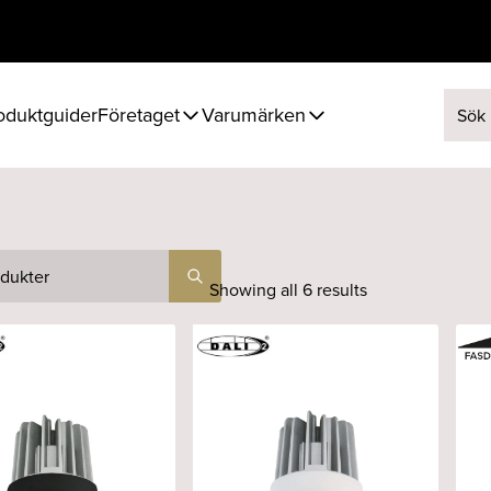
oduktguider
Företaget
Varumärken
Sök ef
Showing all 6 results