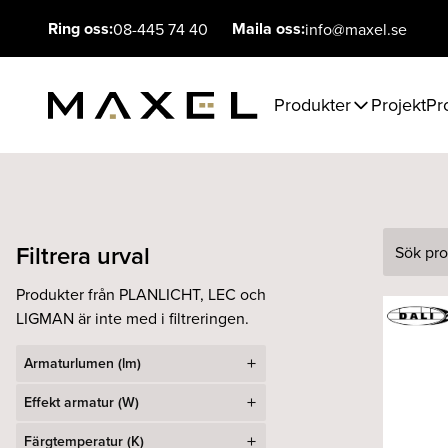
Ring oss:
Maila oss:
08-445 74 40
info@maxel.se
Produkter
Projekt
Pr
Filtrera urval
Sök
Produkter från PLANLICHT, LEC och
LIGMAN är inte med i filtreringen.
Armaturlumen (lm)
Effekt armatur (W)
Färgtemperatur (K)