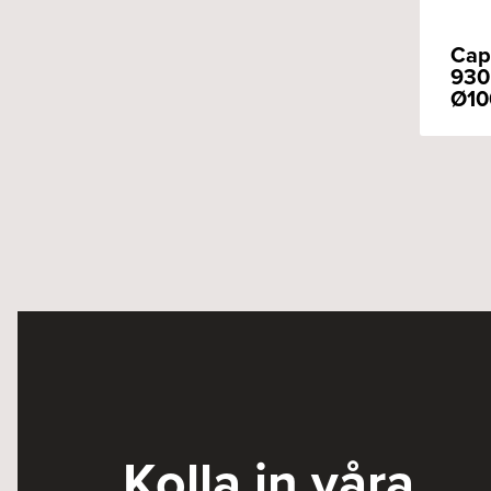
Cap
930
Ø10
Kolla in våra