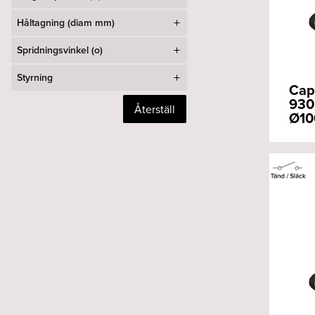
Håltagning (diam mm)
Spridningsvinkel (o)
Styrning
Cap
930
Återställ
Ø10