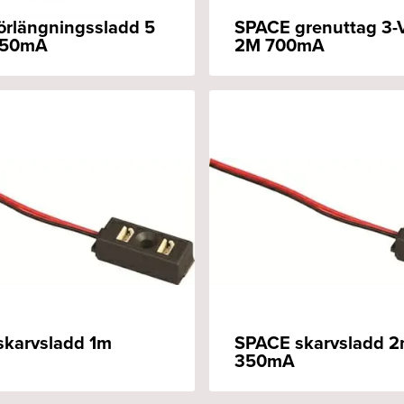
örlängningssladd 5
SPACE grenuttag 3
350mA
2M 700mA
skarvsladd 1m
SPACE skarvsladd 
350mA