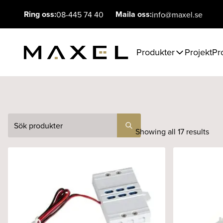
Ring oss:
Maila oss:
08-445 74 40
info@maxel.se
Produkter
Projekt
Pr
Sök
Showing all 17 results