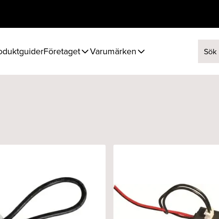
oduktguider
Företaget
Varumärken
Sök ef