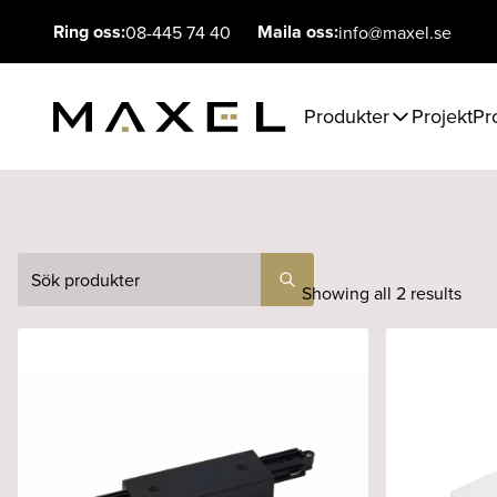
Ring oss:
Maila oss:
08-445 74 40
info@maxel.se
Produkter
Projekt
Pr
Sök
Showing all 2 results