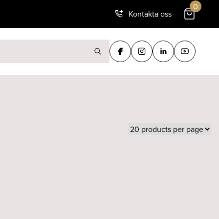
0
Kontakta oss
ter: