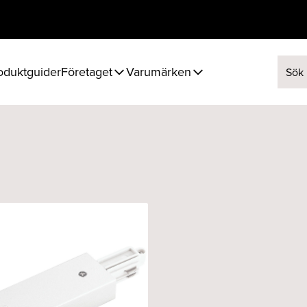
oduktguider
Företaget
Varumärken
Sök ef