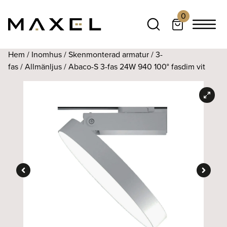
0
Hem
/
Inomhus
/
Skenmonterad armatur
/
3-
fas
/
Allmänljus
/ Abaco-S 3-fas 24W 940 100° fasdim vit