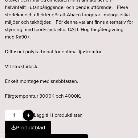
halvinfällt-, utanpåliggande- och pendelutförande. Flera
storlekar och effekter gör att Abaco fungerar i många olika
miljöer och takhöjder. För denna variant finns alternativ för
styrning med tänd/släck eller DALI. Hög färgåtergivning
med Ra90+.
Diffusor i polykarbonat för optimal ljuskomfort.
Vit strukturlack.
Enkelt montage med snabbfästen.
Färgtemperatur 3000K och 4000K.
Abaco-
Lägg till i produktlistan
S
Produktblad
3-
fas