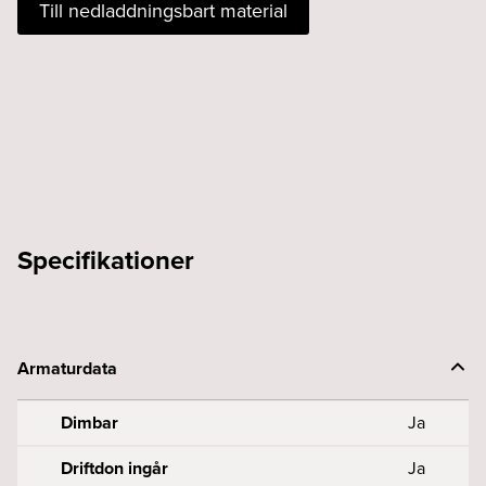
Till nedladdningsbart material
24W
940
100°
fasdim
vit
mängd
Specifikationer
Armaturdata
Dimbar
Ja
Driftdon ingår
Ja