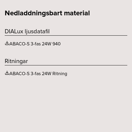
Höjd (mm)
40
Utbytbart LED och driftdon
Ja
Färgåtergivning (CRI eller Ra)
>90
Nedladdningsbart material
Livslängd (h)
50000
DIALux ljusdatafil
Livslängd (typ)
L80 B10
ABACO-S 3-fas 24W 940
Ljusfördelning
Ja
MacAdam (SDCM)
<3
Ritningar
Spridningsvinkel (o)
100
ABACO-S 3-fas 24W Ritning