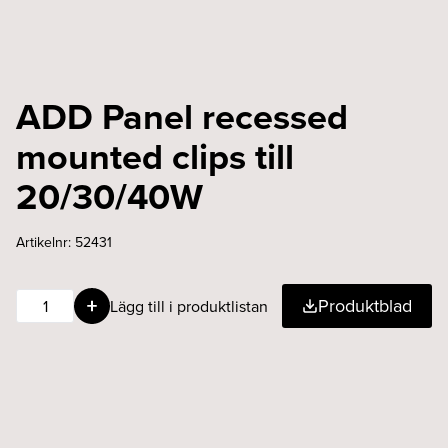
ADD Panel recessed
mounted clips till
20/30/40W
Artikelnr:
52431
ADD
Produktblad
Lägg till i produktlistan
Panel
recessed
mounted
clips
till
20/30/40W