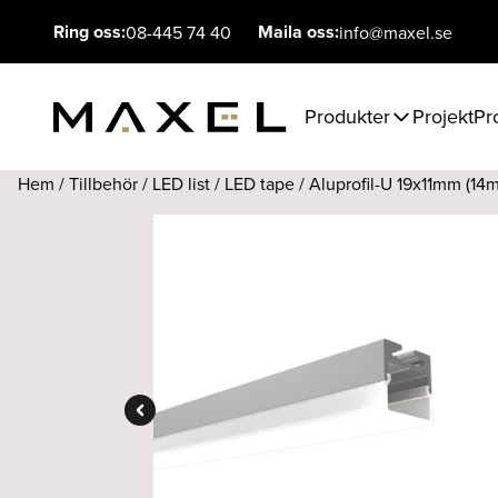
Ring oss:
Maila oss:
08-445 74 40
info@maxel.se
Produkter
Projekt
Pr
Hem
/
Tillbehör
/
LED list
/
LED tape
/ Aluprofil-U 19x11mm (14