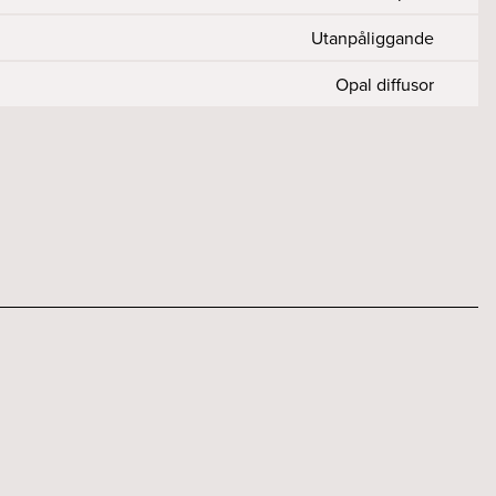
Utanpåliggande
Opal diffusor
2500
0.6