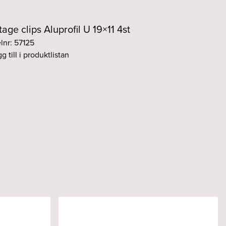
age clips Aluprofil U 19×11 4st
elnr: 57125
g till i produktlistan