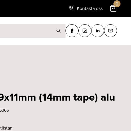
0
Kontakta oss
ter:
19x11mm (14mm tape) alu
5366
tlistan