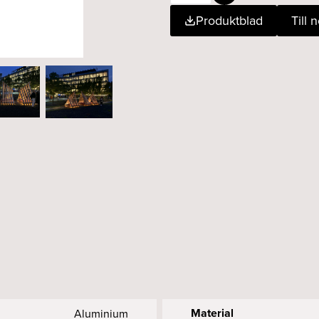
U
Produktblad
Till 
19x11mm
(14mm
tape)
alu
mängd
Material
Aluminium