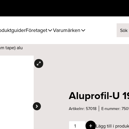
oduktguider
Företaget
Varumärken
Sök ef
mm tape) alu
Aluprofil-U 
Artikelnr:
57018
E-nummer:
750
Aluprofil-
Lägg till i produk