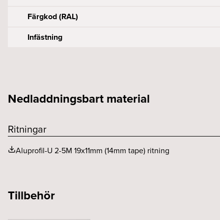
Färgkod (RAL)
Infästning
Byggvarubedömningen
Spridningsvinkel (o)
Bredd (mm)
Höjd (mm)
Nedladdningsbart material
Ritningar
Aluprofil-U 2-5M 19x11mm (14mm tape) ritning
Tillbehör