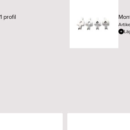
 profil
Mont
Artik
Läg