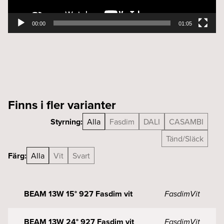
00:00
01:05
Finns i fler varianter
Styrning:
Alla
Fasdim
DALI
CASAMBI
Tänd/Släck
Färg:
Alla
Vit
Svart
BEAM 13W 15° 927 Fasdim vit
Fasdim
Vit
BEAM 13W 24° 927 Fasdim vit
Fasdim
Vit