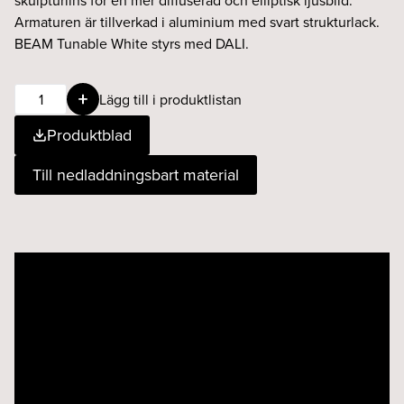
skulpturlins för en mer diffuserad och elliptisk ljusbild.
Armaturen är tillverkad i aluminium med svart strukturlack.
BEAM Tunable White styrs med DALI.
BEAM
Lägg till i produktlistan
13W
Produktblad
TW
15°
Till nedladdningsbart material
svart
mängd
Videospelare