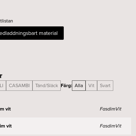
tlistan
nedladdningsbart material
r
LI
CASAMBI
Tänd/Släck
Färg:
Alla
Vit
Svart
m vit
Fasdim
Vit
m vit
Fasdim
Vit