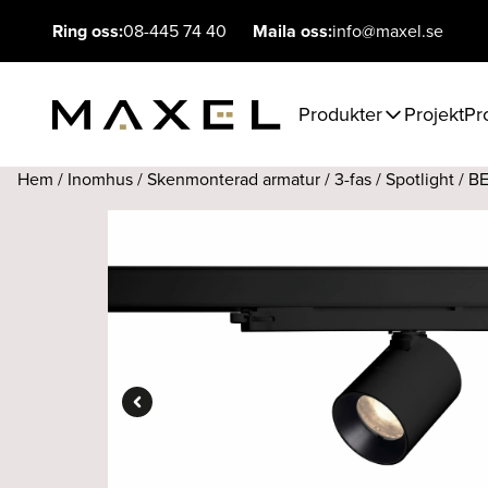
Ring oss:
08-445 74 40
Maila oss:
info@maxel.se
Produkter
Projekt
Pr
Hem
/
Inomhus
/
Skenmonterad armatur
/
3-fas
/
Spotlight
/ B