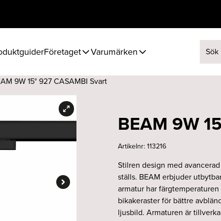
oduktguider
Företaget
Varumärken
Sök ef
EAM 9W 15° 927 CASAMBI Svart
BEAM 9W 15
Artikelnr:
113216
Stilren design med avancerad li
ställs. BEAM erbjuder utbytbar
armatur har färgtemperaturen
bikakeraster för bättre avbländ
ljusbild. Armaturen är tillve