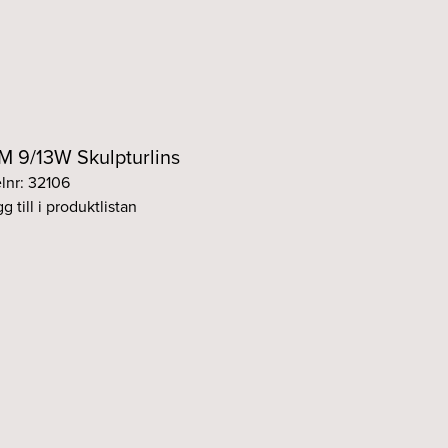
im Svart
Fasdim
Svart
m Svart
Fasdim
Svart
im Svart
Fasdim
Svart
 9/13W Skulpturlins
elnr: 32106
m Svart
Fasdim
Svart
g till i produktlistan
im Svart
Fasdim
Svart
Svart
DALI
Svart
Svart
DALI
Svart
Svart
DALI
Svart