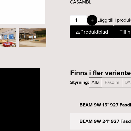
CASAMBI.
BEAM
Lägg till i produk
9W
Produktblad
Till 
15°
927
CASAMBI
Svart
mängd
Finns i fler variante
Styrning:
Alla
Fasdim
DA
BEAM 9W 15° 927 Fasdi
BEAM 9W 24° 927 Fasdi