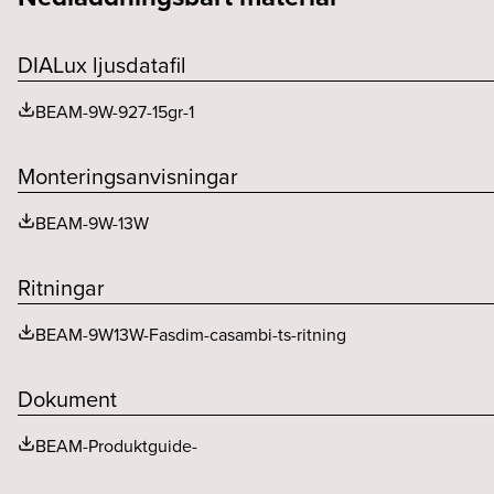
Driftdonsmodell
F-märkt
Chiplumen (lm)
DIALux ljusdatafil
Driftstemperaturområde
Färgtemperatur (K)
BEAM-9W-927-15gr-1
Effektfaktor
Monteringsanvisningar
BEAM-9W-13W
Ritningar
BEAM-9W13W-Fasdim-casambi-ts-ritning
Dokument
BEAM-Produktguide-