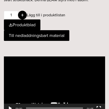
BEAM
Lägg till i produktlistan
9W
Produktblad
15°
930
Till nedladdningsbart material
Fasdim
Svart
mängd
Videospelare
00:00
01:05