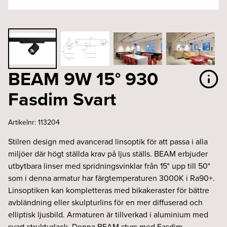
BEAM 9W 15° 930
Fasdim Svart
Artikelnr:
113204
Stilren design med avancerad linsoptik för att passa i alla
miljöer där högt ställda krav på ljus ställs. BEAM erbjuder
utbytbara linser med spridningsvinklar från 15° upp till 50°
som i denna armatur har färgtemperaturen 3000K i Ra90+.
Linsoptiken kan kompletteras med bikakeraster för bättre
avbländning eller skulpturlins för en mer diffuserad och
elliptisk ljusbild. Armaturen är tillverkad i aluminium med
svart strukturlack. Denna BEAM styrs med Fasdim.