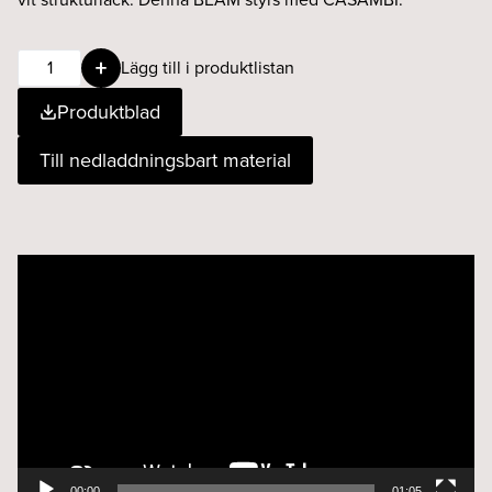
BEAM
Lägg till i produktlistan
9W
Produktblad
36°
927
Till nedladdningsbart material
CASAMBI
vit
mängd
Videospelare
00:00
01:05