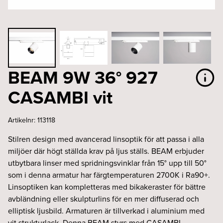
BEAM 9W 36° 927
CASAMBI vit
Artikelnr:
113118
Stilren design med avancerad linsoptik för att passa i alla
miljöer där högt ställda krav på ljus ställs. BEAM erbjuder
utbytbara linser med spridningsvinklar från 15° upp till 50°
som i denna armatur har färgtemperaturen 2700K i Ra90+.
Linsoptiken kan kompletteras med bikakeraster för bättre
avbländning eller skulpturlins för en mer diffuserad och
elliptisk ljusbild. Armaturen är tillverkad i aluminium med
vit strukturlack. Denna BEAM styrs med CASAMBI.