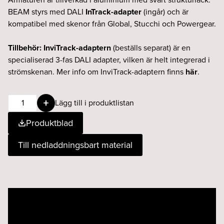
BEAM styrs med DALI
InTrack-adapter
(ingår) och är
kompatibel med skenor från Global, Stucchi och Powergear.
Tillbehör:
InviTrack-adaptern
(beställs separat) är en
specialiserad 3-fas DALI adapter, vilken är helt integrerad i
strömskenan. Mer info om InviTrack-adaptern finns
här
.
BEAM
Lägg till i produktlistan
projektor
Produktblad
13W
927
Till nedladdningsbart material
DALI
svart
mängd
Videospelare