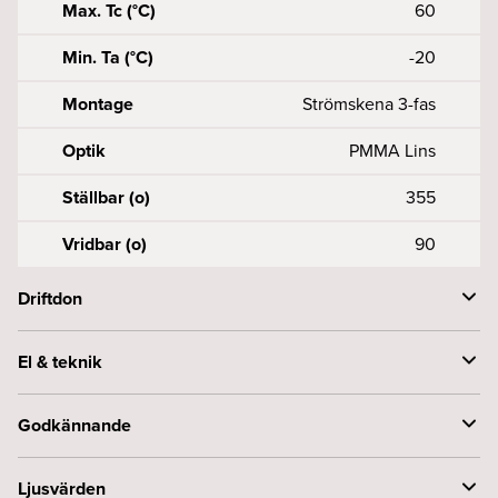
Max. Tc (°C)
60
Min. Ta (°C)
-20
Montage
Strömskena 3-fas
Optik
PMMA Lins
Ställbar (o)
355
Vridbar (o)
90
Driftdon
Antal DALI addresses
1
El & teknik
DALI ström drar (mA)
1, 8
Effekt armatur (W)
13
Godkännande
Dimteknik (typ)
Amplitude modulation
Framspänning armatur (Vf)
35
Byggvarubedömningen
Accepteras
Ljusvärden
Driftdon per säkring B (st)
10A-38, 16A-62