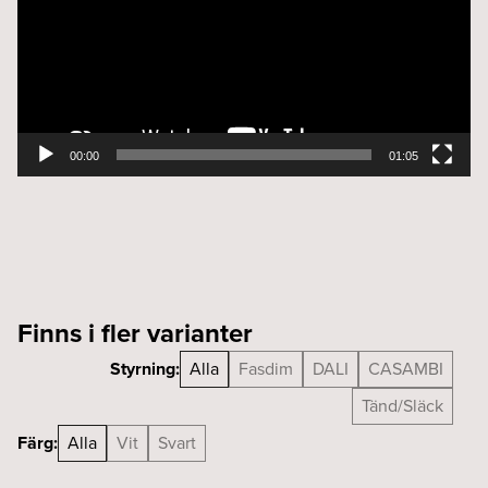
00:00
01:05
Finns i fler varianter
Styrning:
Alla
Fasdim
DALI
CASAMBI
Tänd/Släck
Färg:
Alla
Vit
Svart