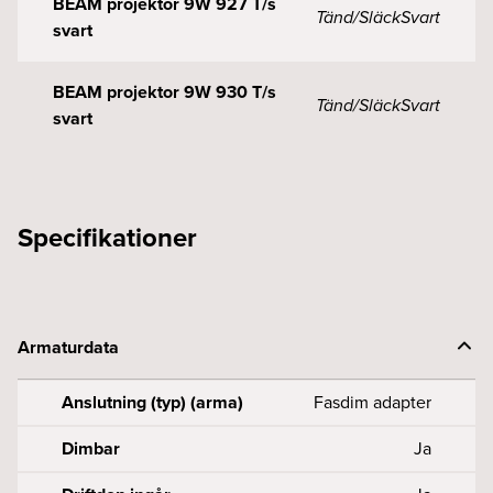
BEAM projektor 9W 927 T/s
Tänd/Släck
Svart
svart
BEAM projektor 9W 930 T/s
Tänd/Släck
Svart
svart
Specifikationer
Armaturdata
Anslutning (typ) (arma)
Fasdim adapter
Dimbar
Ja