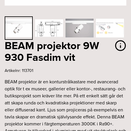
BEAM projektor 9W
930 Fasdim vit
Artikelnr:
113701
BEAM projektor är en konturstrålkastare med avancerad
optik för t ex museer, gallerier eller kontor-, restaurang- och
butiksprojekt som kräver lite mer. På ett enkelt sätt går det
att skapa runda och kvadratiska projektioner med skarp
eller diffuserad kant. Ljus som projiceras på exempelvis en
tavla skapar en dramatisk självlysande effekt. Denna BEAM
projektor kommer i färgtemperaturen 3000K i Ra90+.
Armaturen är tillverkad i aluminium med vit strukturlack och