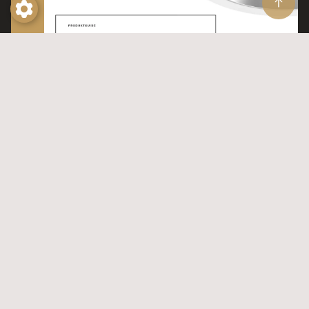
Kolla in våra produktguider
Produktguider
Prenumerera på vårt nyhetsbrev
Genom att prenumerera på vårt nyhetsbrev
godkänner du att Maxel får hantera dina