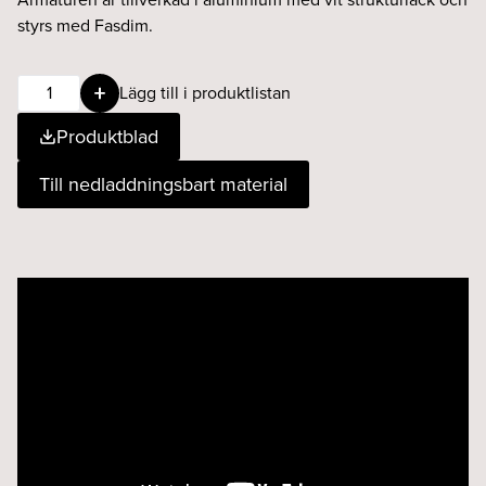
styrs med Fasdim.
BEAM
Lägg till i produktlistan
projektor
Produktblad
9W
930
Till nedladdningsbart material
Fasdim
vit
mängd
Videospelare