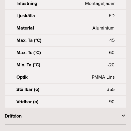
Infästning
Montagefjäder
Ljuskälla
LED
Material
Aluminium
Max. Ta (°C)
45
Max. Tc (°C)
60
Min. Ta (°C)
-20
Optik
PMMA Lins
Ställbar (o)
355
Vridbar (o)
90
Driftdon
Anslutning (mm2)
3X0, 50, 75-2