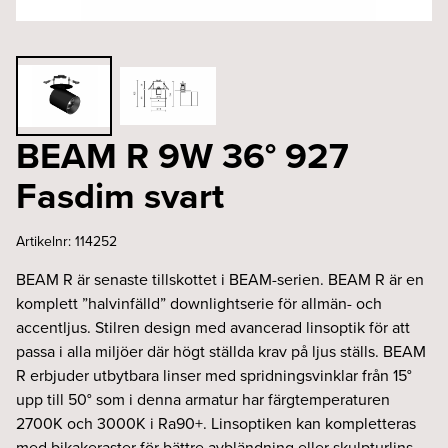
BEAM R 9W 36° 927
Fasdim svart
Artikelnr:
114252
BEAM R är senaste tillskottet i BEAM-serien. BEAM R är en
komplett ”halvinfälld” downlightserie för allmän- och
accentljus. Stilren design med avancerad linsoptik för att
passa i alla miljöer där högt ställda krav på ljus ställs. BEAM
R erbjuder utbytbara linser med spridningsvinklar från 15°
upp till 50° som i denna armatur har färgtemperaturen
2700K och 3000K i Ra90+. Linsoptiken kan kompletteras
med bikakeraster för bättre avbländning eller skulpturlins