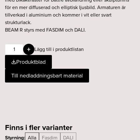
för en mer diffuserad och elliptisk ljusbild. Armaturen är
tillverkad i aluminium och kommer i vit eller svart
strukturlack.
BEAM R styrs med FASDIM och DALI.
BEAM
Lägg till i produktlistan
R
Produktblad
9W
36°
Till nedladdningsbart material
927
Fasdim
svart
mängd
Finns i fler varianter
Styrning:
Alla
Fasdim
DALI