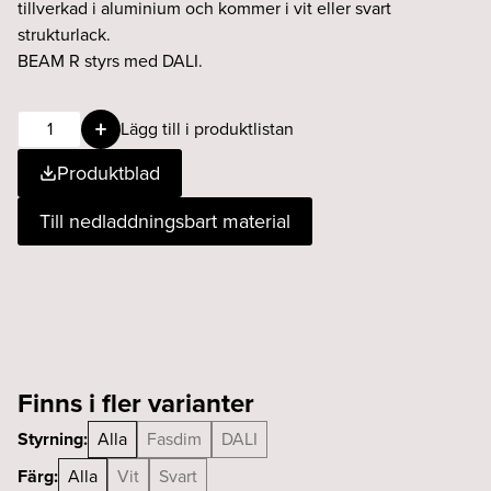
tillverkad i aluminium och kommer i vit eller svart
strukturlack.
BEAM R styrs med DALI.
BEAM
Lägg till i produktlistan
R
Produktblad
9W
TW
Till nedladdningsbart material
24°
svart
mängd
Finns i fler varianter
Styrning:
Alla
Fasdim
DALI
Färg:
Alla
Vit
Svart