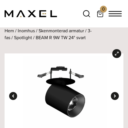
0
Hem
/
Inomhus
/
Skenmonterad armatur
/
3-
fas
/
Spotlight
/ BEAM R 9W TW 24° svart