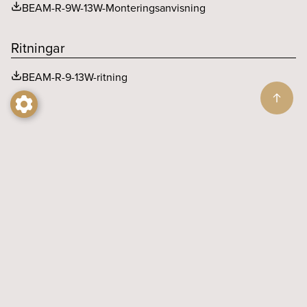
BEAM-R-9W-13W-Monteringsanvisning
Ritningar
BEAM-R-9-13W-ritning
Tillbehör
Montageskiva/hålplåt 125×125
Ø90mm
Artikelnr: 2993
Lägg till i produktlistan
BEAM 9/13W Bikakeraster