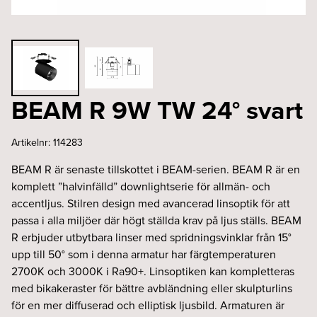
BEAM R 9W TW 24° svart
Artikelnr:
114283
BEAM R är senaste tillskottet i BEAM-serien. BEAM R är en
komplett ”halvinfälld” downlightserie för allmän- och
accentljus. Stilren design med avancerad linsoptik för att
passa i alla miljöer där högt ställda krav på ljus ställs. BEAM
R erbjuder utbytbara linser med spridningsvinklar från 15°
upp till 50° som i denna armatur har färgtemperaturen
2700K och 3000K i Ra90+. Linsoptiken kan kompletteras
med bikakeraster för bättre avbländning eller skulpturlins
för en mer diffuserad och elliptisk ljusbild. Armaturen är