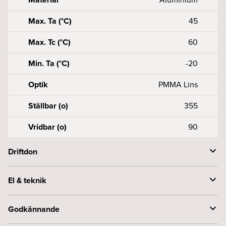
Max. Ta (°C)
45
Max. Tc (°C)
60
Min. Ta (°C)
-20
Optik
PMMA Lins
Ställbar (o)
355
Vridbar (o)
90
Driftdon
Anslutning (mm2)
50, 5X0, 75-2
El & teknik
Driftdon per säkring B (st)
10A-106, 16A-169
Effekt armatur (W)
9
Godkännande
Driftdon per säkring C (st)
10A-119, 16A-190