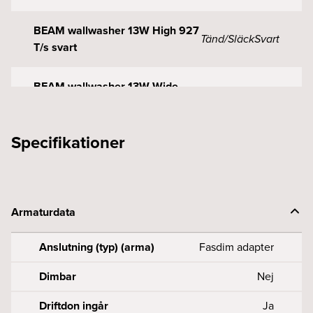
BEAM wallwasher 13W High 927
Tänd/Släck
Svart
T/s svart
BEAM wallwasher 13W Wide
Tänd/Släck
Svart
927 T/s svart
Specifikationer
BEAM wallwasher 13W Wide
Tänd/Släck
Svart
930 T/s svart
Armaturdata
Anslutning (typ) (arma)
Fasdim adapter
Dimbar
Nej
Driftdon ingår
Ja