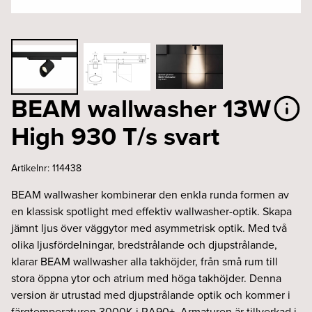
BEAM wallwasher 13W
High 930 T/s svart
Artikelnr:
114438
BEAM wallwasher kombinerar den enkla runda formen av
en klassisk spotlight med effektiv wallwasher-optik. Skapa
jämnt ljus över väggytor med asymmetrisk optik. Med två
olika ljusfördelningar, bredstrålande och djupstrålande,
klarar BEAM wallwasher alla takhöjder, från små rum till
stora öppna ytor och atrium med höga takhöjder. Denna
version är utrustad med djupstrålande optik och kommer i
färgtemperaturen 3000K i RA90+. Armaturen är tillverkad i