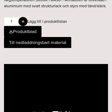
aluminium med svart strukturlack och styrs med tänd/släck.
BEAM
Lägg till i produktlistan
wallwasher
Produktblad
13W
High
Till nedladdningsbart material
930
T/s
svart
mängd
Videospelare