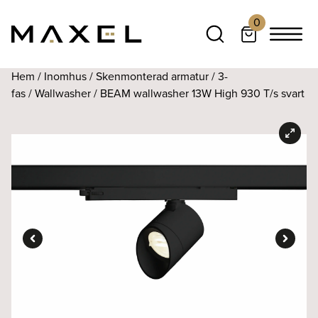
0
Hem
/
Inomhus
/
Skenmonterad armatur
/
3-
fas
/
Wallwasher
/ BEAM wallwasher 13W High 930 T/s svart