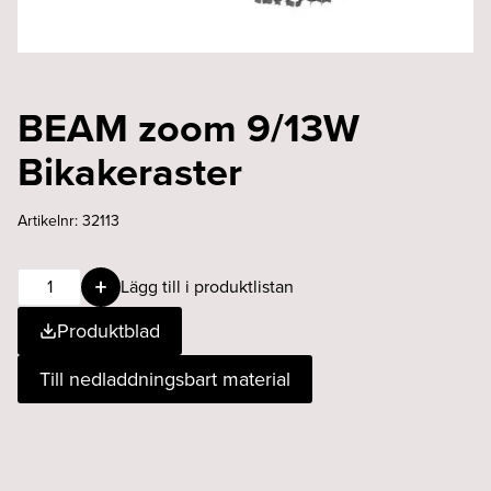
BEAM zoom 9/13W
Bikakeraster
Artikelnr:
32113
BEAM
Lägg till i produktlistan
zoom
Produktblad
9/13W
Bikakeraster
Till nedladdningsbart material
mängd