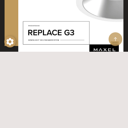
Kolla in våra produktguider
Produktguider