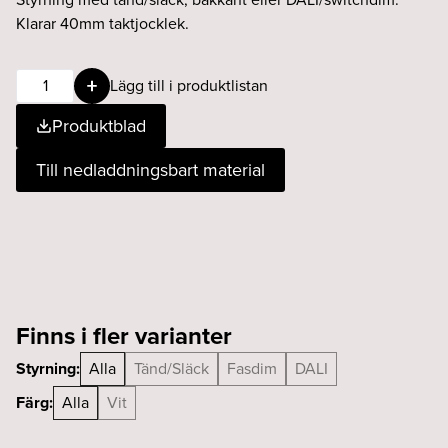
Klarar 40mm taktjocklek.
Castor
Lägg till i produktlistan
13W
Produktblad
24°
930
Till nedladdningsbart material
DALI
vit
Ø100
mängd
Finns i fler varianter
Styrning:
Alla
Tänd/Släck
Fasdim
DALI
Färg:
Alla
Vit