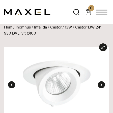
0
Hem
/
Inomhus
/
Infällda
/
Castor
/
13W
/ Castor 13W 24°
930 DALI vit Ø100