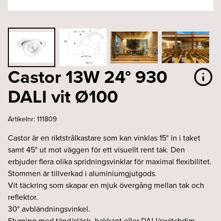
Castor 13W 24° 930
DALI vit Ø100
Artikelnr:
111809
Castor är en riktstrålkastare som kan vinklas 15° in i taket
samt 45° ut mot väggen för ett visuellt rent tak. Den
erbjuder flera olika spridningsvinklar för maximal flexibilitet.
Stommen är tillverkad i aluminiumgjutgods.
Vit täckring som skapar en mjuk övergång mellan tak och
reflektor.
30° avbländningsvinkel.
Styrning med tänd/släck, bakkant eller DALI/switchdim.