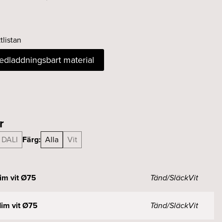
tlistan
nedladdningsbart material
r
DALI
Färg:
Alla
Vit
im vit Ø75
Tänd/Släck
Vit
im vit Ø75
Tänd/Släck
Vit