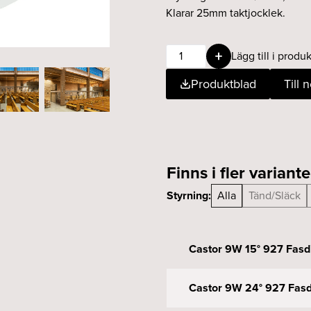
Klarar 25mm taktjocklek.
Castor
Lägg till i produk
9W
Produktblad
Till 
50°
927
Fasdim
vit
Ø75
mängd
Finns i fler variante
Styrning:
Alla
Tänd/Släck
Castor 9W 15° 927 Fasd
Castor 9W 24° 927 Fasd