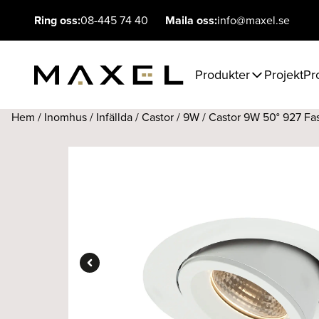
Ring oss:
08-445 74 40
Maila oss:
info@maxel.se
Produkter
Projekt
Pr
Hem
/
Inomhus
/
Infällda
/
Castor
/
9W
/ Castor 9W 50° 927 Fa