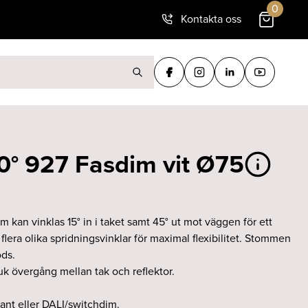
0
Kontakta oss
ter:
0° 927 Fasdim vit Ø75
om kan vinklas 15° in i taket samt 45° ut mot väggen för ett
 flera olika spridningsvinklar för maximal flexibilitet. Stommen
ods.
uk övergång mellan tak och reflektor.
ant eller DALI/switchdim.