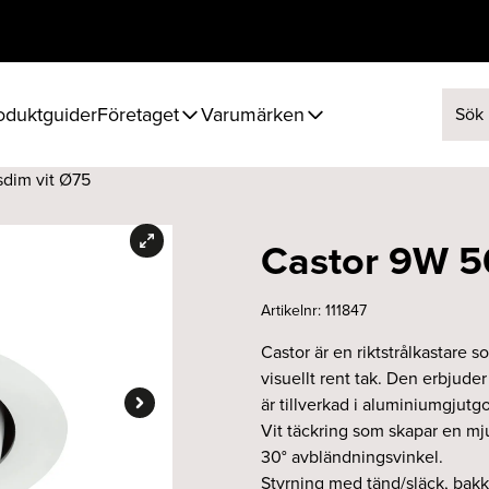
oduktguider
Företaget
Varumärken
Sök ef
sdim vit Ø75
Castor 9W 5
Artikelnr:
111847
Castor är en riktstrålkastare s
visuellt rent tak. Den erbjuder
är tillverkad i aluminiumgjutg
Vit täckring som skapar en mj
30° avbländningsvinkel.
Styrning med tänd/släck, bakk