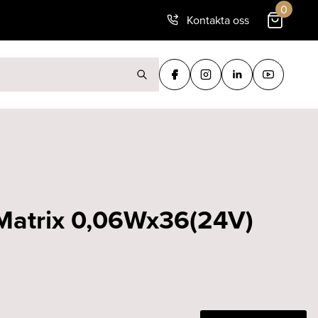
0
Kontakta oss
ter:
 Matrix 0,06Wx36(24V)