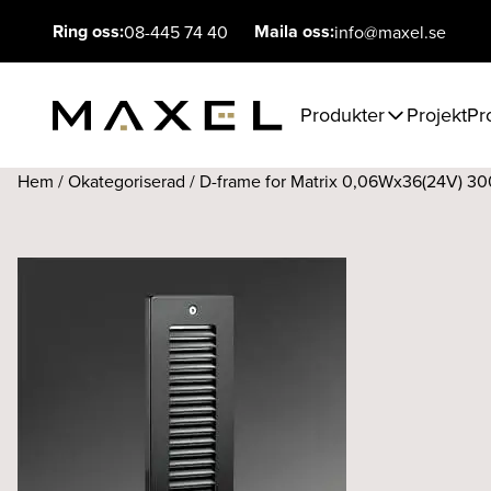
Ring oss:
Maila oss:
08-445 74 40
info@maxel.se
Produkter
Projekt
Pr
Hem
/
Okategoriserad
/ D-frame for Matrix 0,06Wx36(24V) 3