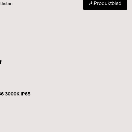
Produktblad
tlistan
r
36 3000K IP65