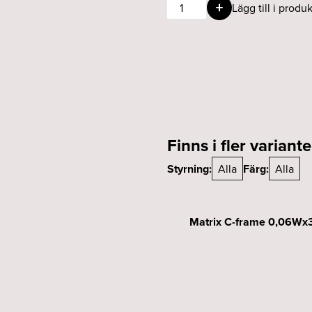
D-
Lägg till i produk
frame
for
Matrix
0,06Wx36(24V)
3000K
IP65
mängd
Finns i fler variante
Styrning:
Alla
Färg:
Alla
Matrix C-frame 0,06Wx