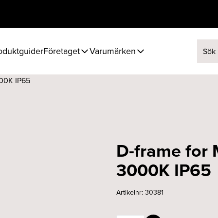
oduktguider
Företaget
Varumärken
Sök ef
000K IP65
D-frame for
3000K IP65
Artikelnr:
30381