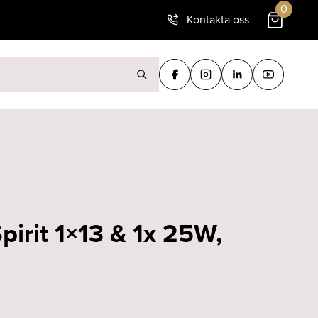
0
Kontakta oss
ter:
irit 1×13 & 1x 25W,