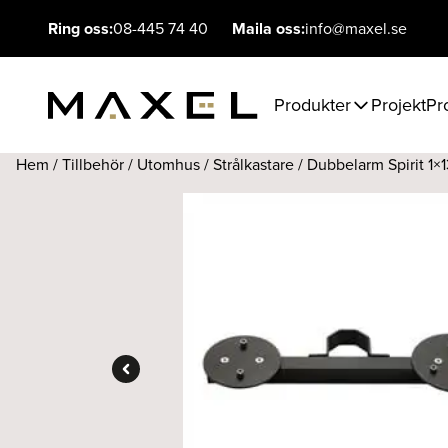
Ring oss:
08-445 74 40
Maila oss:
info@maxel.se
Produkter
Projekt
Pr
Hem
/
Tillbehör
/
Utomhus
/
Strålkastare
/ Dubbelarm Spirit 1×1