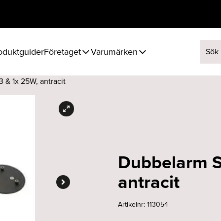
oduktguider
Företaget
Varumärken
Sök ef
3 & 1x 25W, antracit
Dubbelarm Sp
antracit
Artikelnr:
113054