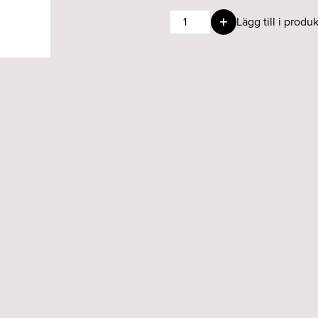
Dubbelarm
Lägg till i produk
Spirit
1x13
&
1x
25W,
antracit
mängd