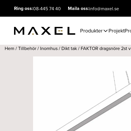
Ring oss:
Maila oss:
08-445 74 40
info@maxel.se
Produkter
Projekt
Pr
Hem
/
Tillbehör
/
Inomhus
/
Dikt tak
/ FAKTOR dragsnöre 2st v