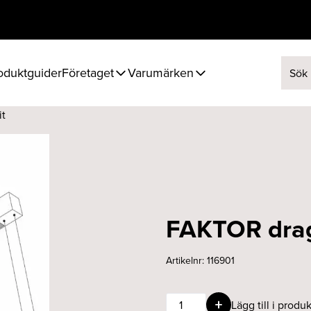
oduktguider
Företaget
Varumärken
Sök ef
it
FAKTOR drag
Artikelnr:
116901
FAKTOR
Lägg till i produk