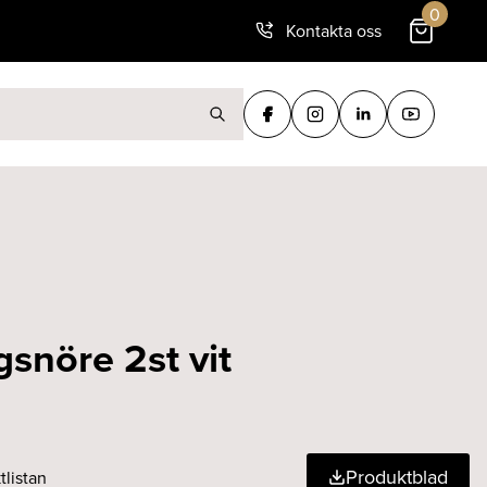
0
Kontakta oss
ter:
snöre 2st vit
Produktblad
tlistan