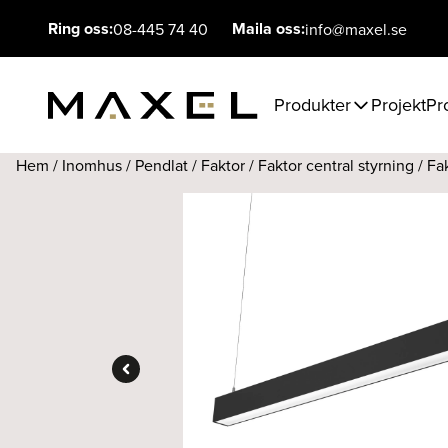
Ring oss:
Maila oss:
08-445 74 40
info@maxel.se
Produkter
Projekt
Pr
Hem
/
Inomhus
/
Pendlat
/
Faktor
/
Faktor central styrning
/ Fa