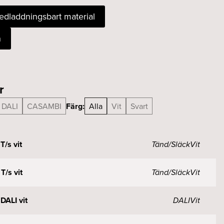
nedladdningsbart material
n
r
DALI
CASAMBI
Färg:
Alla
Vit
Svart
T/s vit
Tänd/Släck
Vit
T/s vit
Tänd/Släck
Vit
DALI vit
DALI
Vit