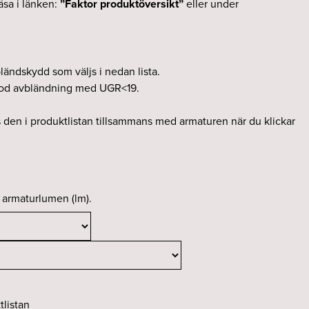
äsa i länken:
”Faktor produktöversikt”
eller under
ländskydd som väljs i nedan lista.
god avbländning med UGR<19.
s den i produktlistan tillsammans med armaturen när du klickar
r armaturlumen (lm).
tlistan