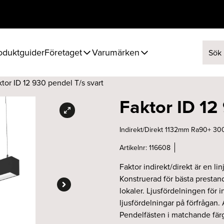
oduktguider
Företaget
Varumärken
Sök ef
ktor ID 12 930 pendel T/s svart
Faktor ID 12
Indirekt/Direkt 1132mm Ra90+ 300
Artikelnr:
116608
Faktor indirekt/direkt är en l
Konstruerad för bästa prestand
lokaler. Ljusfördelningen för 
ljusfördelningar på förfrågan
Pendelfästen i matchande färg