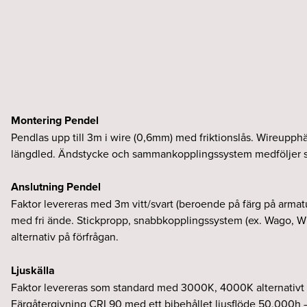
Montering Pendel
Pendlas upp till 3m i wire (0,6mm) med friktionslås. Wireupphä
längdled. Ändstycke och sammankopplingssystem medföljer st
Anslutning Pendel
Faktor levereras med 3m vitt/svart (beroende på färg på arm
med fri ände. Stickpropp, snabbkopplingssystem (ex. Wago, Wie
alternativ på förfrågan.
Ljuskälla
Faktor levereras som standard med 3000K, 4000K alternativt
Färgåtergivning CRI 90 med ett bibehållet ljusflöde 50,000h 