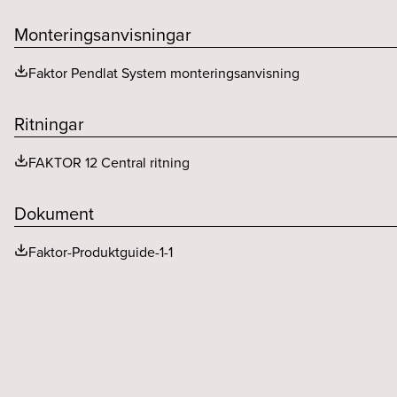
Livslängd driver, h/max utfall %
Monteringsanvisningar
Faktor Pendlat System monteringsanvisning
Ritningar
FAKTOR 12 Central ritning
Dokument
Faktor-Produktguide-1-1