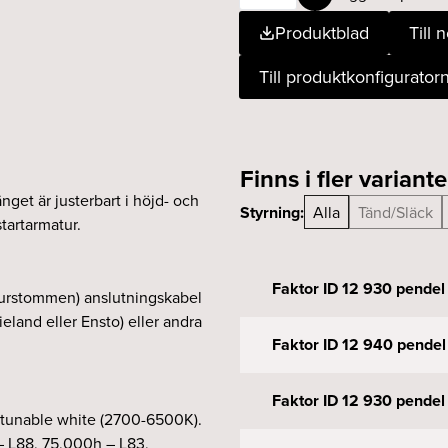
ID
Produktblad
Till 
12
930
Till produktkonfigurator
pendel
T/s
svart
mängd
Finns i fler variante
nget är justerbart i höjd- och
Styrning:
Alla
Tänd/Släck
artarmatur.
Faktor ID 12 930 pendel 
aturstommen) anslutningskabel
land eller Ensto) eller andra
Faktor ID 12 940 pendel 
Faktor ID 12 930 pendel 
 tunable white (2700-6500K).
– L88, 75,000h – L83,