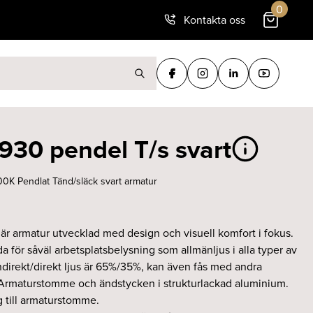
0
Kontakta oss
ter:
 930 pendel T/s svart
0K Pendlat Tänd/släck svart armatur
injär armatur utvecklad med design och visuell komfort i fokus.
a för såväl arbetsplatsbelysning som allmänljus i alla typer av
indirekt/direkt ljus är 65%/35%, kan även fås med andra
. Armaturstomme och ändstycken i strukturlackad aluminium.
 till armaturstomme.