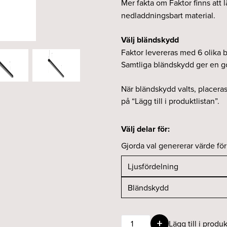
Mer fakta om Faktor finns att l
nedladdningsbart material.
Välj bländskydd
Faktor levereras med 6 olika b
Samtliga bländskydd ger en 
När bländskydd valts, placera
på “Lägg till i produktlistan”.
Välj delar för:
Gjorda val genererar värde fö
Faktor
Lägg till i produk