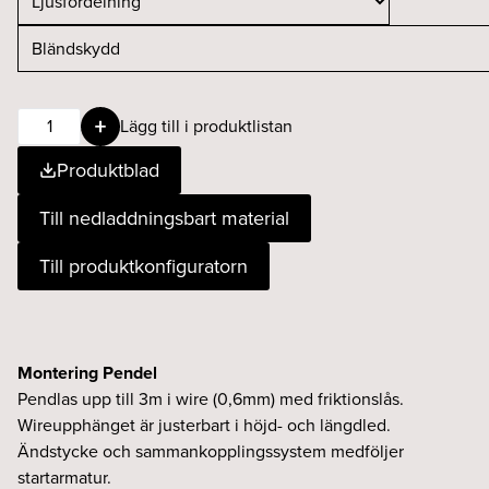
Faktor
Lägg till i produktlistan
ID
Produktblad
22
930
Till nedladdningsbart material
pendel
T/s
Till produktkonfiguratorn
vit
mängd
Montering Pendel
Pendlas upp till 3m i wire (0,6mm) med friktionslås.
Wireupphänget är justerbart i höjd- och längdled.
Ändstycke och sammankopplingssystem medföljer
startarmatur.