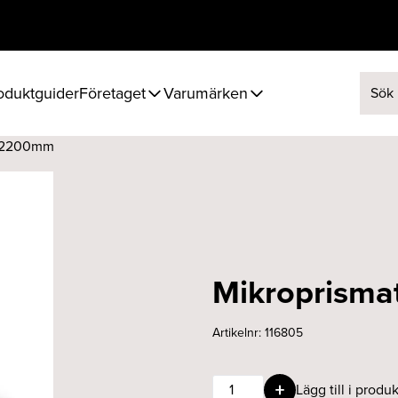
oduktguider
Företaget
Varumärken
Sök ef
or 2200mm
Mikroprisma
Artikelnr:
116805
Mikroprismatisk
Lägg till i produk