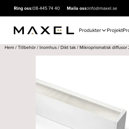
Ring oss:
08-445 74 40
Maila oss:
info@maxel.se
Produkter
Projekt
Pr
Hem
/
Tillbehör
/
Inomhus
/
Dikt tak
/ Mikroprismatisk diffus