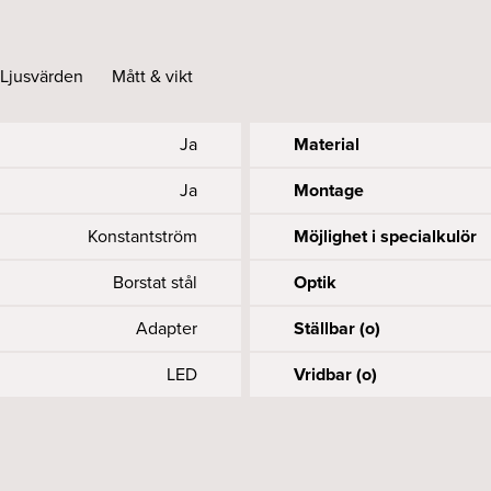
Ljusvärden
Mått & vikt
Ja
Material
Ja
Montage
Konstantström
Möjlighet i specialkulör
Borstat stål
Optik
Adapter
Ställbar (o)
LED
Vridbar (o)
Accepteras
1315
55
13
1
Längd (mm)
Livslängd driver, h/max u
Spänning (V)
UGR
Färgåtergivning (CRI elle
L85
1, 8
35
Ja
Nätfrekvens (Hz)
Systemeffekt (W)
Utbytbart LED och driftd
MacAdam (SDCM)