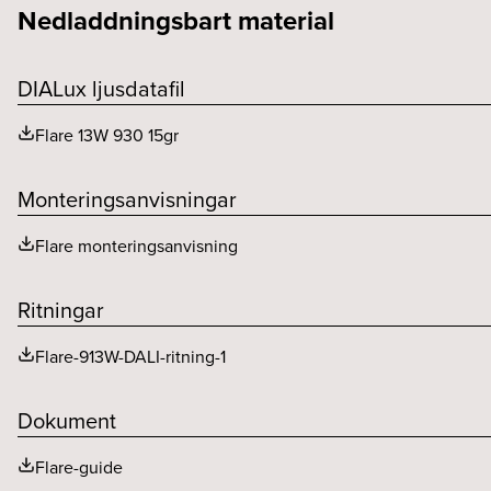
Nedladdningsbart material
Dimteknik (typ)
Konstant ström (mA)
Kapslingsklass (IP)
Bibehållet ljusflöde 75 000h
Driftdon per säkring B (st)
Färgtemperatur (K)
DIALux ljusdatafil
Driftdon per säkring C (st)
Flare 13W 930 15gr
Driftdonsmodell
Monteringsanvisningar
Driftstemperaturområde
Flare monteringsanvisning
Ritningar
Flare-913W-DALI-ritning-1
Dokument
Flare-guide