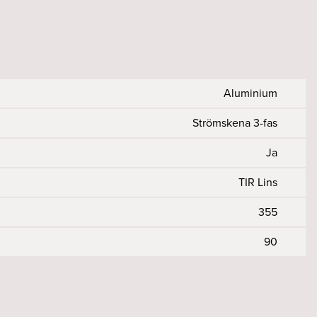
Aluminium
Strömskena 3-fas
Ja
TIR Lins
355
90
98
tfall %
r Ra)
50000/10
230
>90
<5
on
50, 60
<2
Ja
15