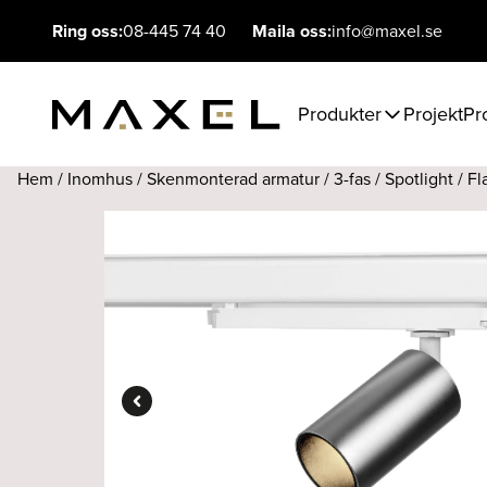
Ring oss:
08-445 74 40
Maila oss:
info@maxel.se
Produkter
Projekt
Pr
Hem
/
Inomhus
/
Skenmonterad armatur
/
3-fas
/
Spotlight
/ Fl