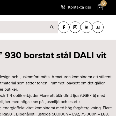
0
Kontakta oss
ter:
 930 borstat stål DALI vit
 design och ljuskomfort möts. Armaturen kombinerar ett stilrent
material som sätter tonen i rummet, oavsett om det gäller
er butiker.
h TIR optik erbjuder Flare ett bländfritt ljus (UGR < 5) med
iljöer med höga krav på ljusmiljö och estetik.
 energieffektivitet kombinerat med hög färgåtergivning. Flare
d Ra90+. Bibehållet ljusflöde 50,000h – L92, 75,000h – L88,