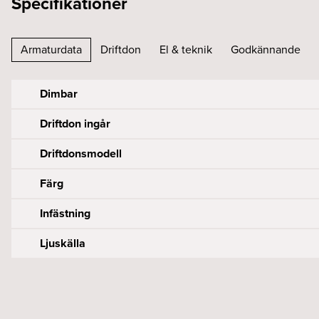
Specifikationer
Armaturdata
Driftdon
El & teknik
Godkännande
Dimbar
Driftdon ingår
Driftdonsmodell
Färg
Infästning
Ljuskälla
Antal DALI addresses
Effekt armatur (W)
Byggvarubedömningen
Armaturlumen (lm)
Diameter (mm)
DALI ström drar (mA)
Framspänning armatur (Vf)
CE-märkt
Bibehållet ljusflöde 100 000h