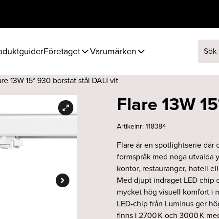
oduktguider
Företaget
Varumärken
Sök ef
are 13W 15° 930 borstat stål DALI vit
Flare 13W 15°
Artikelnr:
118384
Flare är en spotlightserie där
formspråk med noga utvalda yt
kontor, restauranger, hotell ell
Med djupt indraget LED chip oc
mycket hög visuell komfort i m
LED-chip från Luminus ger hög
finns i 2700 K och 3000 K me