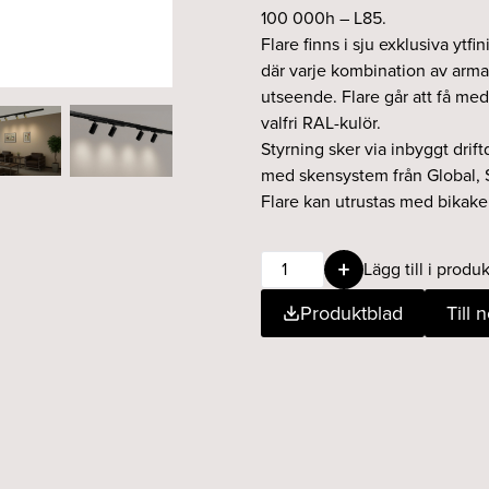
100 000h – L85.
Flare finns i sju exklusiva ytfini
där varje kombination av arma
utseende. Flare går att få med
valfri RAL-kulör.
Styrning sker via inbyggt drif
med skensystem från Global, 
Flare kan utrustas med bikaker
Flare
Lägg till i produk
13W
Produktblad
Till 
15°
930
borstat
stål
DALI
vit
mängd