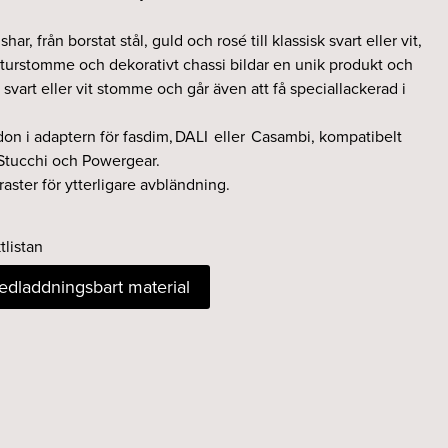
shar, från borstat stål, guld och rosé till klassisk svart eller vit,
turstomme och dekorativt chassi bildar en unik produkt och
 svart eller vit stomme och går även att få speciallackerad i
tdon i adaptern för fasdim, DALI eller Casambi, kompatibelt
Stucchi och Powergear.
aster för ytterligare avbländning.
tlistan
nedladdningsbart material