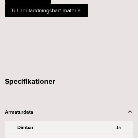
930
Till nedladdningsbart material
borstat
stål
DALI
vit
mängd
Specifikationer
Armaturdata
Dimbar
Ja