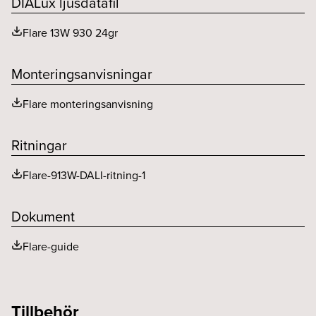
DIALux ljusdatafil
Standbyeffekt (W)
0.5
MacAdam (SDCM)
<2
Flare 13W 930 24gr
Styrning
DALI
Spridningsvinkel (o)
24
THD (%)
10
Monteringsanvisningar
Utgående ström ripple LF (%)
5
Flare monteringsanvisning
Ritningar
Flare-913W-DALI-ritning-1
Dokument
Flare-guide
Tillbehör