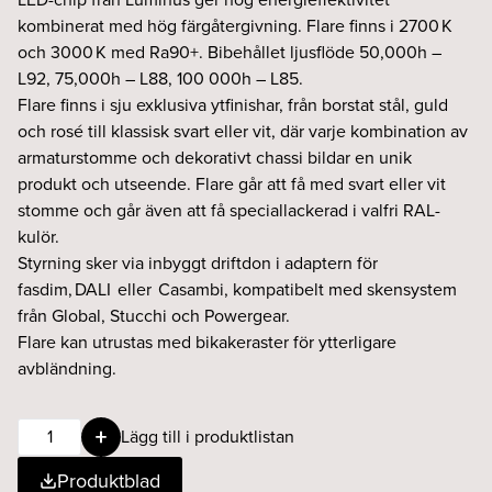
kombinerat med hög färgåtergivning. Flare finns i 2700 K
och 3000 K med Ra90+. Bibehållet ljusflöde 50,000h –
L92, 75,000h – L88, 100 000h – L85.
Flare finns i sju exklusiva ytfinishar, från borstat stål, guld
och rosé till klassisk svart eller vit, där varje kombination av
armaturstomme och dekorativt chassi bildar en unik
produkt och utseende. Flare går att få med svart eller vit
stomme och går även att få speciallackerad i valfri RAL-
kulör.
Styrning sker via inbyggt driftdon i adaptern för
fasdim, DALI eller Casambi, kompatibelt med skensystem
från Global, Stucchi och Powergear.
Flare kan utrustas med bikakeraster för ytterligare
avbländning.
Flare
Lägg till i produktlistan
13W
Produktblad
24°