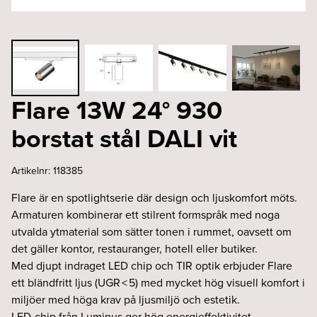
Flare 13W 24° 930
borstat stål DALI vit
Artikelnr:
118385
Flare är en spotlightserie där design och ljuskomfort möts.
Armaturen kombinerar ett stilrent formspråk med noga
utvalda ytmaterial som sätter tonen i rummet, oavsett om
det gäller kontor, restauranger, hotell eller butiker.
Med djupt indraget LED chip och TIR optik erbjuder Flare
ett bländfritt ljus (UGR < 5) med mycket hög visuell komfort i
miljöer med höga krav på ljusmiljö och estetik.
LED-chip från Luminus ger hög energieffektivitet