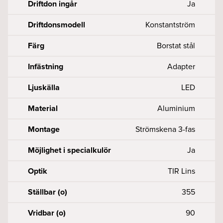
Driftdon ingår
Ja
Driftdonsmodell
Konstantström
Färg
Borstat stål
Infästning
Adapter
Ljuskälla
LED
Material
Aluminium
Montage
Strömskena 3-fas
Möjlighet i specialkulör
Ja
Optik
TIR Lins
Ställbar (o)
355
Vridbar (o)
90