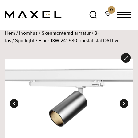
0
Hem
/
Inomhus
/
Skenmonterad armatur
/
3-
fas
/
Spotlight
/ Flare 13W 24° 930 borstat stål DALI vit