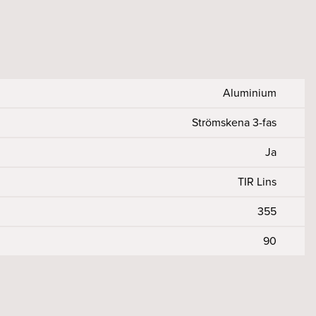
Aluminium
Strömskena 3-fas
Ja
TIR Lins
355
90
98
tfall %
r Ra)
50000/10
230
>90
<5
on
50, 60
<2
Ja
11