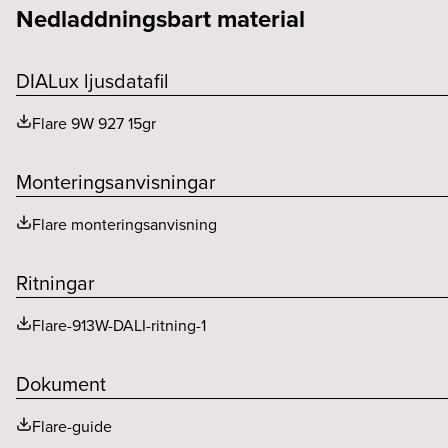
Nedladdningsbart material
Dimteknik (typ)
Konstant ström (mA)
Kapslingsklass (IP)
Bibehållet ljusflöde 75 000h
Driftdon per säkring B (st)
Färgtemperatur (K)
DIALux ljusdatafil
Driftdon per säkring C (st)
Flare 9W 927 15gr
Driftdonsmodell
Monteringsanvisningar
Driftstemperaturområde
Flare monteringsanvisning
Ritningar
Flare-913W-DALI-ritning-1
Dokument
Flare-guide