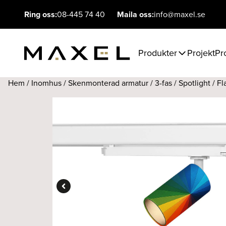
Ring oss:
08-445 74 40
Maila oss:
info@maxel.se
Produkter
Projekt
Pr
Hem
/
Inomhus
/
Skenmonterad armatur
/
3-fas
/
Spotlight
/ Fl