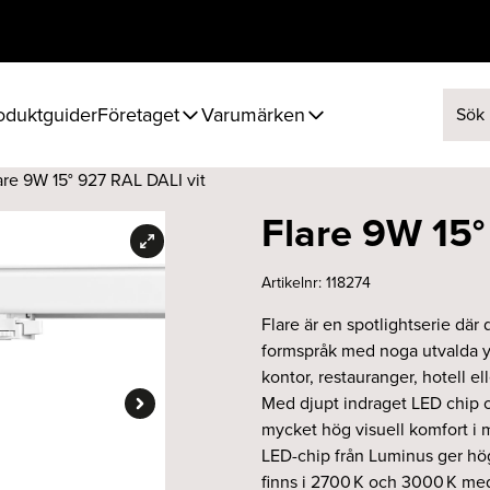
oduktguider
Företaget
Varumärken
Sök ef
are 9W 15° 927 RAL DALI vit
Flare 9W 15°
Artikelnr:
118274
Flare är en spotlightserie där
formspråk med noga utvalda yt
kontor, restauranger, hotell ell
Med djupt indraget LED chip oc
mycket hög visuell komfort i m
LED-chip från Luminus ger hög
finns i 2700 K och 3000 K me