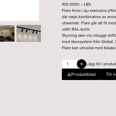
100 000h – L85.
Flare finns i sju exklusiva ytfini
där varje kombination av arma
utseende. Flare går att få med
valfri RAL-kulör.
Styrning sker via inbyggt drif
med skensystem från Global, 
Flare kan utrustas med bikaker
Flare
Lägg till i produk
9W
Produktblad
Till 
15°
927
RAL
DALI
vit
mängd