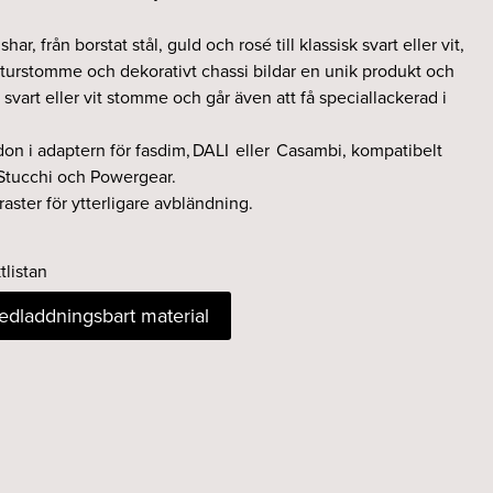
shar, från borstat stål, guld och rosé till klassisk svart eller vit,
turstomme och dekorativt chassi bildar en unik produkt och
 svart eller vit stomme och går även att få speciallackerad i
tdon i adaptern för fasdim, DALI eller Casambi, kompatibelt
Stucchi och Powergear.
aster för ytterligare avbländning.
tlistan
nedladdningsbart material