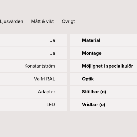
Ljusvärden
Mått & vikt
Övrigt
Ja
Material
Ja
Montage
Konstantström
Möjlighet i specialkulör
Valfri RAL
Optik
Adapter
Ställbar (o)
LED
Vridbar (o)
Accepteras
855
55
15
9
1
Längd (mm)
Livslängd driver, h/max u
Spänning (V)
UGR
Färgåtergivning (CRI elle
L85
1, 8
35
Ja
Nätfrekvens (Hz)
Systemeffekt (W)
Utbytbart LED och driftd
MacAdam (SDCM)