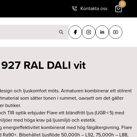
0
Kontakta oss
ter:
 927 RAL DALI vit
 design och ljuskomfort möts. Armaturen kombinerar ett stilrent
material som sätter tonen i rummet, oavsett om det gäller
er butiker.
h TIR optik erbjuder Flare ett bländfritt ljus (UGR < 5) med
iljöer med höga krav på ljusmiljö och estetik.
 energieffektivitet kombinerat med hög färgåtergivning. Flare
d Ra90+. Bibehållet ljusflöde 50,000h – L92, 75,000h – L88,