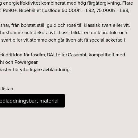
 energieffektivitet kombinerat med hög färgåtergivning. Flare
d Ra90+. Bibehållet ljusflöde 50,000h – L92, 75,000h – L88,
shar, från borstat stål, guld och rosé till klassisk svart eller vit,
turstomme och dekorativt chassi bildar en unik produkt och
 svart eller vit stomme och går även att få speciallackerad i
ack driftdon för fasdim, DALI eller Casambi, kompatibelt med
chi och Powergear.
aster för ytterligare avbländning.
tlistan
nedladdningsbart material