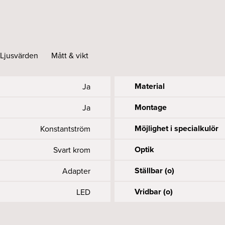
svart
mängd
Ljusvärden
Mått & vikt
Material
Ja
Montage
Ja
Möjlighet i specialkulör
Konstantström
Optik
Svart krom
Ställbar (o)
Adapter
Vridbar (o)
LED
Längd (mm)
10A-55, 16A-88
Accepteras
855
55
9
Nätfrekvens (Hz)
Spänning (V)
UGR
Färgåtergivning (CRI elle