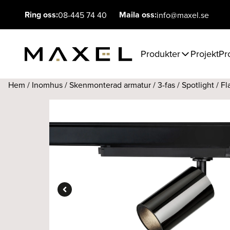
Ring oss:
Maila oss:
08-445 74 40
info@maxel.se
Produkter
Projekt
Pr
Hem
/
Inomhus
/
Skenmonterad armatur
/
3-fas
/
Spotlight
/ Fl