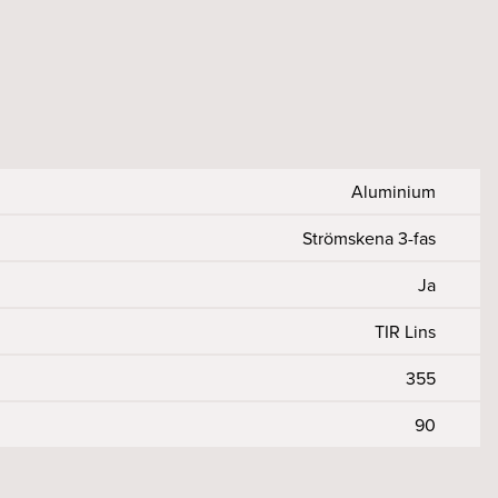
Aluminium
Strömskena 3-fas
Ja
TIR Lins
355
90
98
r Ra)
50, 60
230
>90
<5