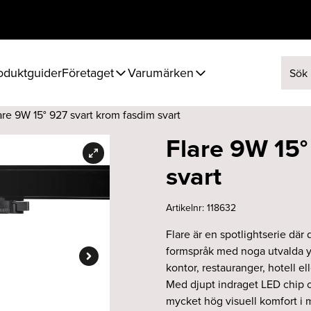
oduktguider
Företaget
Varumärken
Sök ef
are 9W 15° 927 svart krom fasdim svart
Flare 9W 15°
svart
Artikelnr:
118632
Flare är en spotlightserie där
formspråk med noga utvalda yt
kontor, restauranger, hotell ell
Med djupt indraget LED chip oc
mycket hög visuell komfort i m