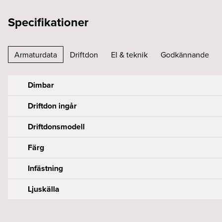
Specifikationer
Armaturdata
Driftdon
El & teknik
Godkännande
Dimbar
Driftdon ingår
Driftdonsmodell
Färg
Infästning
Ljuskälla
Driftdon per säkring B (st)
Effekt armatur (W)
Byggvarubedömningen
Armaturlumen (lm)
Diameter (mm)