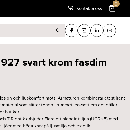
0
Kontakta oss
ter:
 927 svart krom fasdim
 design och ljuskomfort möts. Armaturen kombinerar ett stilrent
material som sätter tonen i rummet, oavsett om det gäller
er butiker.
h TIR optik erbjuder Flare ett bländfritt ljus (UGR < 5) med
iljöer med höga krav på ljusmiljö och estetik.