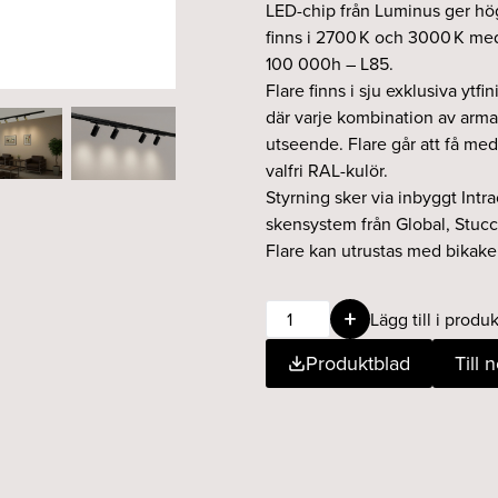
LED-chip från Luminus ger hög
finns i 2700 K och 3000 K me
100 000h – L85.
Flare finns i sju exklusiva ytfini
där varje kombination av arma
utseende. Flare går att få med
valfri RAL-kulör.
Styrning sker via inbyggt Intr
skensystem från Global, Stuc
Flare kan utrustas med bikaker
Flare
Lägg till i produk
9W
Produktblad
Till 
15°
927
svart
krom
fasdim