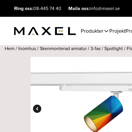
Ring oss:
08-445 74 40
Maila oss:
info@maxel.se
Produkter
Projekt
Pr
Hem
/
Inomhus
/
Skenmonterad armatur
/
3-fas
/
Spotlight
/ Fl