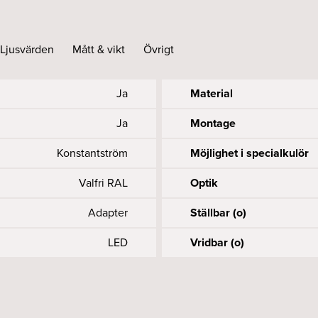
Ljusvärden
Mått & vikt
Övrigt
Ja
Material
Ja
Montage
Konstantström
Möjlighet i specialkulör
Valfri RAL
Optik
Adapter
Ställbar (o)
LED
Vridbar (o)
Accepteras
900
55
15
9
1
Längd (mm)
Livslängd driver, h/max u
Spänning (V)
UGR
Färgåtergivning (CRI elle
L85
1, 8
35
Ja
Nätfrekvens (Hz)
Systemeffekt (W)
Utbytbart LED och driftd
MacAdam (SDCM)