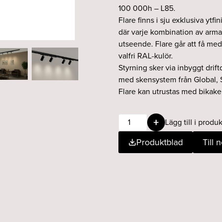
100 000h – L85.
Flare finns i sju exklusiva ytfini
där varje kombination av arma
utseende. Flare går att få med
valfri RAL-kulör.
Styrning sker via inbyggt drif
med skensystem från Global, 
Flare kan utrustas med bikaker
Flare
Lägg till i produk
9W
Produktblad
Till 
15°
930
RAL
DALI
vit
mängd