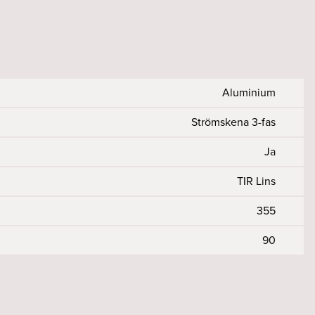
Aluminium
Strömskena 3-fas
Ja
TIR Lins
355
90
98
tfall %
r Ra)
50000/10
230
>90
<5
on
50, 60
<2
Ja
11