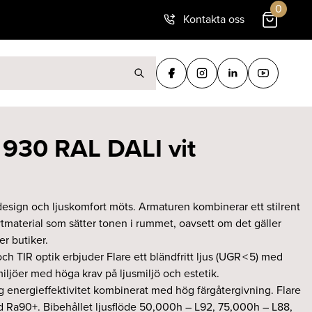
0
Kontakta oss
ter:
 930 RAL DALI vit
 design och ljuskomfort möts. Armaturen kombinerar ett stilrent
material som sätter tonen i rummet, oavsett om det gäller
er butiker.
h TIR optik erbjuder Flare ett bländfritt ljus (UGR < 5) med
iljöer med höga krav på ljusmiljö och estetik.
 energieffektivitet kombinerat med hög färgåtergivning. Flare
d Ra90+. Bibehållet ljusflöde 50,000h – L92, 75,000h – L88,