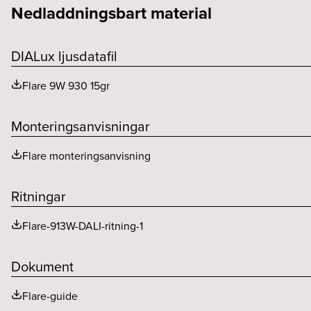
Nedladdningsbart material
Dimteknik (typ)
Konstant ström (mA)
Kapslingsklass (IP)
Bibehållet ljusflöde 75 000h
Driftdon per säkring B (st)
Färgtemperatur (K)
DIALux ljusdatafil
Driftdon per säkring C (st)
Flare 9W 930 15gr
Driftdonsmodell
Monteringsanvisningar
Driftstemperaturområde
Flare monteringsanvisning
Ritningar
Flare-913W-DALI-ritning-1
Dokument
Flare-guide