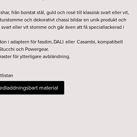
shar, från borstat stål, guld och rosé till klassisk svart eller vit,
turstomme och dekorativt chassi bildar en unik produkt och
 svart eller vit stomme och går även att få speciallackerad i
tdon i adaptern för fasdim, DALI eller Casambi, kompatibelt
Stucchi och Powergear.
aster för ytterligare avbländning.
tlistan
nedladdningsbart material