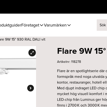
oduktguider
Företaget
Varumärken
Sök ef
are 9W 15° 930 RAL DALI vit
Flare 9W 15°
Artikelnr:
118278
Flare är en spotlightserie där
formspråk med noga utvalda yt
kontor, restauranger, hotell ell
Med djupt indraget LED chip oc
mycket hög visuell komfort i m
LED-chip från Luminus ger hög
finns i 2700 K och 3000 K me