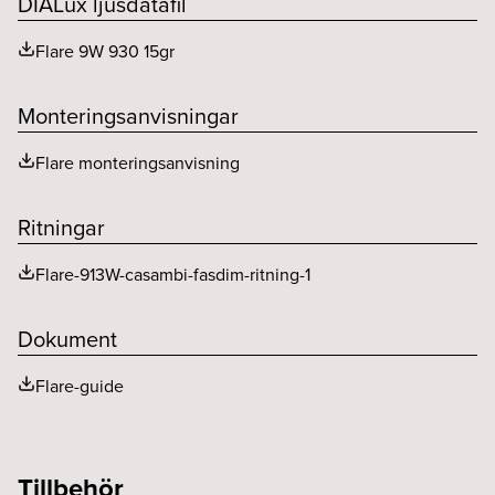
DIALux ljusdatafil
MacAdam (SDCM)
<2
Flare 9W 930 15gr
Spridningsvinkel (o)
15
Monteringsanvisningar
Flare monteringsanvisning
Ritningar
Flare-913W-casambi-fasdim-ritning-1
Dokument
Flare-guide
Tillbehör