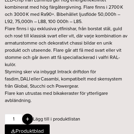
kombinerat med hög färgåtergivning. Flare finns i 2700 K
och 3000 K med Ra90+. Bibehållet ljusflöde 50,000h –
L92, 75,000h – L88, 100 000h – L85.
Flare finns i sju exklusiva ytfinishar, från borstat stål, guld
och rosé till klassisk svart eller vit, där varje kombination av
armaturstomme och dekorativt chassi bildar en unik
produkt och utseende. Flare går att få med svart eller vit
stomme och går även att få speciallackerad i valfri RAL-
kulör.
Styrning sker via inbyggt Intrack driftdon för
fasdim, DALI eller Casambi, kompatibelt med skensystem
från Global, Stucchi och Powergear.
Flare kan utrustas med bikakeraster för ytterligare
avbländning.
Flare
Lägg till i produktlistan
9W
Produktblad
15°