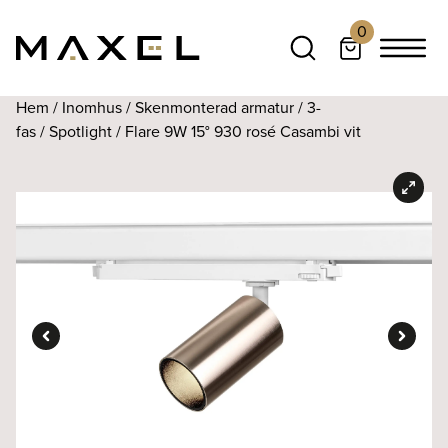
0
Hem
/
Inomhus
/
Skenmonterad armatur
/
3-
fas
/
Spotlight
/ Flare 9W 15° 930 rosé Casambi vit