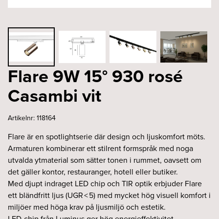
Flare 9W 15° 930 rosé
Casambi vit
Artikelnr:
118164
Flare är en spotlightserie där design och ljuskomfort möts.
Armaturen kombinerar ett stilrent formspråk med noga
utvalda ytmaterial som sätter tonen i rummet, oavsett om
det gäller kontor, restauranger, hotell eller butiker.
Med djupt indraget LED chip och TIR optik erbjuder Flare
ett bländfritt ljus (UGR < 5) med mycket hög visuell komfort i
miljöer med höga krav på ljusmiljö och estetik.
LED-chip från Luminus ger hög energieffektivitet