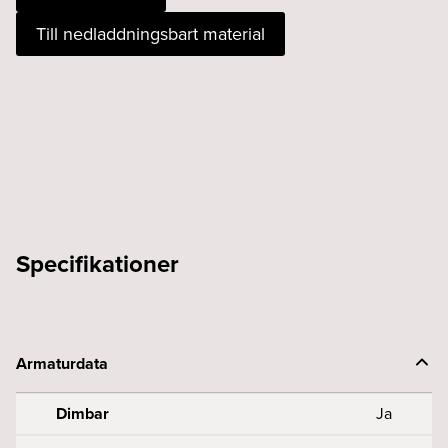
930
Till nedladdningsbart material
rosé
Casambi
vit
mängd
Specifikationer
Armaturdata
Dimbar
Ja